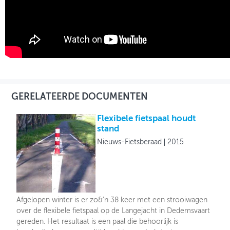
GERELATEERDE DOCUMENTEN
Flexibele fietspaal houdt
stand
Nieuws-Fietsberaad
2015
Afgelopen winter is er zo&'n 38 keer met een strooiwagen
over de flexibele fietspaal op de Langejacht in Dedemsvaart
gereden. Het resultaat is een paal die behoorlijk is