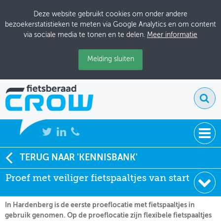
Deze website gebruikt cookies om onder andere
bezoekerstatistieken te meten via Google Analytics en om content
via sociale media te tonen en te delen.
Meer informatie
Melding sluiten
NIEUWS
TERUG NAAR 'KENNISBANK'
Soort:
Nieuws Fietsberaad
Proef met veiliger fietspaaltjes van start
BIJEENKOMSTEN
Datum:
05-07-2013
KENNISBANK
In Hardenberg is de eerste proeflocatie met fietspaaltjes in
gebruik genomen. Op de proeflocatie zijn flexibele fietspaaltjes
ADRESSENBOEK