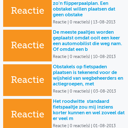
zo'n flipperpaalplan. Een
Reactie
obstakel willen plaatsen dat
geen obstake
Reactie
0 reactie(s)
13-08-2013
De meeste paaltjes worden
geplaatst omdat ooit een keer
Reactie
een automobilist die weg nam.
Of omdat een b
Reactie
0 reactie(s)
10-08-2013
Obstakels op fietspaden
plaatsen is tekenend voor de
Reactie
wijsheid van wegbeheerders en
actiegroepen, met
Reactie
0 reactie(s)
03-08-2013
Het roodwitte standaard
fietspaaltje zou mij inziens
Reactie
korter kunnen en wel zoveel dat
er veel m
Reactie
0 reactie(s)
01-08-2013