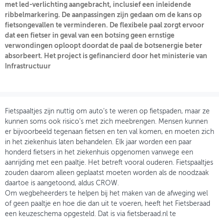
met led-verlichting aangebracht, inclusief een inleidende
ribbelmarkering. De aanpassingen zijn gedaan om de kans op
OVER FIETSBERAAD
fietsongevallen te verminderen. De flexibele paal zorgt ervoor
dat een fietser in geval van een botsing geen ernstige
THEMASITES
verwondingen oploopt doordat de paal de botsenergie beter
absorbeert. Het project is gefinancierd door het ministerie van
MIJN PROFIEL
Infrastructuur
GEBRUIKER
Fietspaaltjes zijn nuttig om auto’s te weren op fietspaden, maar ze
kunnen soms ook risico’s met zich meebrengen. Mensen kunnen
er bijvoorbeeld tegenaan fietsen en ten val komen, en moeten zich
in het ziekenhuis laten behandelen. Elk jaar worden een paar
honderd fietsers in het ziekenhuis opgenomen vanwege een
aanrijding met een paaltje. Het betreft vooral ouderen. Fietspaaltjes
zouden daarom alleen geplaatst moeten worden als de noodzaak
daartoe is aangetoond, aldus CROW.
Om wegbeheerders te helpen bij het maken van de afweging wel
of geen paaltje en hoe die dan uit te voeren, heeft het Fietsberaad
een keuzeschema opgesteld. Dat is via fietsberaad.nl te