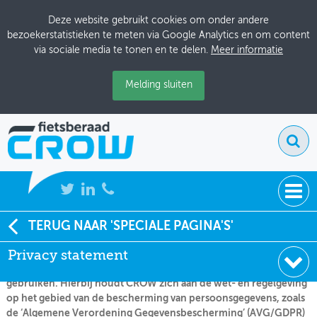
Deze website gebruikt cookies om onder andere
bezoekerstatistieken te meten via Google Analytics en om content
via sociale media te tonen en te delen.
Meer informatie
Melding sluiten
NIEUWS
TERUG NAAR 'SPECIALE PAGINA'S'
Dit is het privacy statement van CROW, Horaplantsoen 18, 6717
LT te Ede. CROW neemt de privacy van haar bezoekers serieus en
Privacy statement
BIJEENKOMSTEN
zal persoonlijke gegevens op een veilige manier verwerken en
gebruiken. Hierbij houdt CROW zich aan de wet- en regelgeving
KENNISBANK
op het gebied van de bescherming van persoonsgegevens, zoals
de ‘Algemene Verordening Gegevensbescherming’ (AVG/GDPR)
ADRESSENBOEK