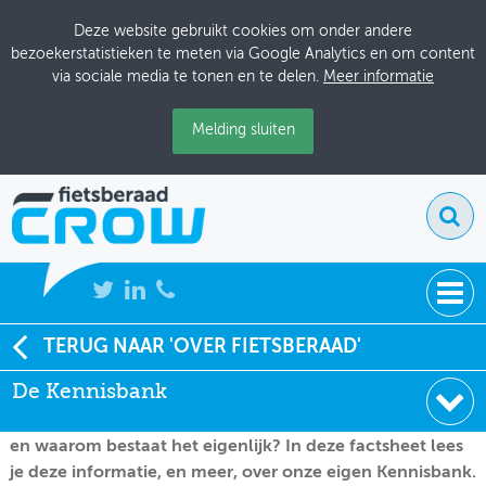
Deze website gebruikt cookies om onder andere
bezoekerstatistieken te meten via Google Analytics en om content
via sociale media te tonen en te delen.
Meer informatie
Melding sluiten
NIEUWS
TERUG NAAR 'OVER FIETSBERAAD'
In de Kennisbank van CROW-Fietsberaad is veel kennis
De Kennisbank
BIJEENKOMSTEN
te vinden over fiets, voetganger, en bijbehorend beleid.
Hoe vind je je weg in de Kennisbank, hoe vul je het aan,
KENNISBANK
en waarom bestaat het eigenlijk? In deze factsheet lees
je deze informatie, en meer, over onze eigen Kennisbank.
ADRESSENBOEK