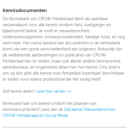
Kennisdocumenten
OVER FIETSBERAAD
De Kennisbank van CROW-Fietsberaad dient als openbaar
THEMASITES
verzamelpunt voor alle kennis rondom fiets, voetganger en
bijbehorend beleid. Je vindt er nieuwsberichten,
MIJN PROFIEL
onderzoeksrapporten, ontwerpvoorbeelden, handige tools, en nog
veel meer. Het ruime aanbod aan documenten in de kennisbank
GEBRUIKER
komt van een grote verscheidenheid aan uitgevers. Natuurlijk zijn
de welbekende aanbevelingen en publicaties van CROW-
Fietsberaad hier te vinden, maar ook allerlei andere kenniscentra,
adviesbureaus, en organisaties delen hier hun kennis. Ons doel is
om op één plek alle kennis over fietsbeleid (openbaar) beschikbaar
te stellen voor iedere professional die het nodig heeft.
Zelf kennis delen?
Lees hier verder >>
Benieuwd naar ons beleid rondom het plaatsen van
kennisdocumenten? Lees dan de
Disclaimer Nieuwsberichten
CROW-Fietsberaad en Social Media
.