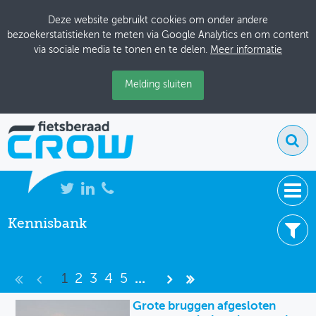
Deze website gebruikt cookies om onder andere
bezoekerstatistieken te meten via Google Analytics en om content
via sociale media te tonen en te delen.
Meer informatie
Melding sluiten
Kennisbank
NIEUWS
7490 resultaten
BIJEENKOMSTEN
Filter uw resultaten -
Wis filters
1
2
3
4
5
...
KENNISBANK
Item type
Grote bruggen afgesloten
ADRESSENBOEK