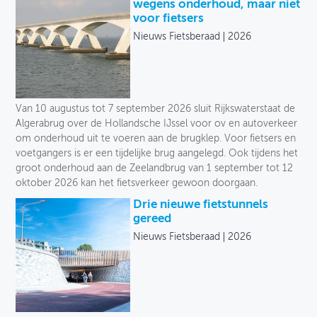
Onze selectie
wegens onderhoud, maar niet
voor fietsers
OVER FIETSBERAAD
Uitgever
Nieuws Fietsberaad
2026
THEMASITES
Taal
MIJN PROFIEL
Jaar
Van 10 augustus tot 7 september 2026 sluit Rijkswaterstaat de
GEBRUIKER
Algerabrug over de Hollandsche IJssel voor ov en autoverkeer
om onderhoud uit te voeren aan de brugklep. Voor fietsers en
voetgangers is er een tijdelijke brug aangelegd. Ook tijdens het
groot onderhoud aan de Zeelandbrug van 1 september tot 12
oktober 2026 kan het fietsverkeer gewoon doorgaan.
Drie nieuwe fietstunnels
gereed
Nieuws Fietsberaad
2026