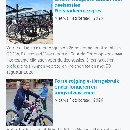
deelsessies
Fietsparkeercongres
Nieuws Fietsberaad
2026
Voor het Fietsparkeercongres op 26 november in Utrecht zijn
CROW, Fietsberaad Vlaanderen en Tour de Force op zoek naar
interessante bijdragen voor de deelsessies. Organisaties en
professionals kunnen voorstellen indienen tot en met 30
augustus 2026.
Forse stijging e-fietsgebruik
onder jongeren en
jongvolwassenen
Nieuws Fietsberaad
2026
Het gebruik van de elektrische fiets in Nederland neemt sterk