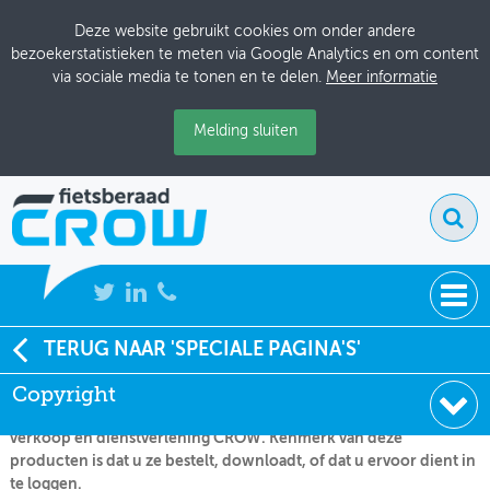
Deze website gebruikt cookies om onder andere
bezoekerstatistieken te meten via Google Analytics en om content
via sociale media te tonen en te delen.
Meer informatie
Melding sluiten
NIEUWS
TERUG NAAR 'SPECIALE PAGINA'S'
CROW biedt diverse kennisproducten aan. Op al deze producten
rust auteursrecht dat uitsluitend toekomt aan CROW, zoals dat
Copyright
BIJEENKOMSTEN
ook is beschreven in de Algemene leveringsvoorwaarden
verkoop en dienstverlening CROW. Kenmerk van deze
KENNISBANK
producten is dat u ze bestelt, downloadt, of dat u ervoor dient in
te loggen.
ADRESSENBOEK