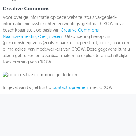
Creative Commons
OVER FIETSBERAAD
Voor overige informatie op deze website, zoals vakgebied-
informatie, nieuwsberichten en weblogs, geldt dat CROW deze
THEMASITES
beschikbaar stelt op basis van
Creative Commons
Naamsvermelding-GelijkDelen
MIJN PROFIEL
. Uitzondering hierop zijn
(persoons)gegevens (zoals, maar niet beperkt tot, foto’s, naam en
e-mailadres) van medewerkers van CROW. Deze gegevens kunt u
GEBRUIKER
alleen gebruiken en openbaar maken na expliciete en schriftelijke
toestemming van CROW.
In geval van twijfel kunt u
contact opnemen
met CROW.