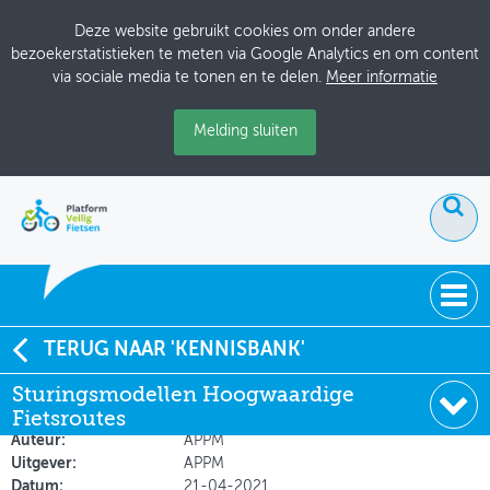
Deze website gebruikt cookies om onder andere
bezoekerstatistieken te meten via Google Analytics en om content
via sociale media te tonen en te delen.
Meer informatie
Melding sluiten
ACTUEEL
TERUG NAAR 'KENNISBANK'
Sturingsmodellen Hoogwaardige Fietsroutes
Sturingsmodellen Hoogwaardige
DOSSIERS
Fietsroutes
Soort:
Onderzoeksrapporten
BIJEENKOMSTEN
Auteur:
APPM
Uitgever:
APPM
ONTWERPERSCAFÉ
Datum:
21-04-2021