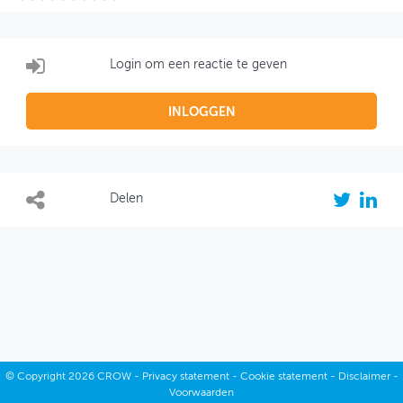
Login om een reactie te geven
INLOGGEN
Delen
©
Copyright
2026 CROW -
Privacy statement
-
Cookie statement
-
Disclaimer
-
Voorwaarden