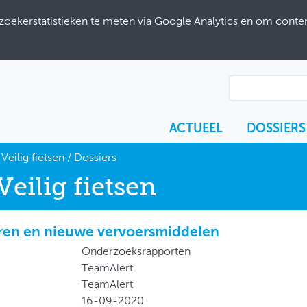
ekerstatistieken te meten via Google Analytics en om content
ACTUEEL
DOSSIERS
Veilig fietsen
/
Dossiers
Veilig fietsen
ren en nieuwe vervoersmiddelen
Onderzoeksrapporten
TeamAlert
TeamAlert
16-09-2020