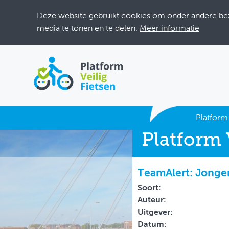
Deze website gebruikt cookies om onder andere bezo
media te tonen en te delen.
Meer informatie
ACTUEEL
Platform 
Platform 
DOSSIERS
BIJEENKOMSTEN
TeamAlert: Jonge
ONTWERPERSCAFÉ
Soort:
Auteur:
INLOGGEN
Uitgever:
Datum: