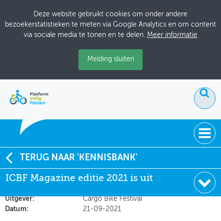
Deze website gebruikt cookies om onder andere
bezoekerstatistieken te meten via Google Analytics en om content
via sociale media te tonen en te delen.
Meer informatie
Melding sluiten
ACTUEEL
TERUG NAAR 'KENNISBANK'
ICBF Magazine editie 2021 is uit
ICBF Magazine editie 2021 is uit
DOSSIERS
Soort:
Nieuws Fietsberaad
BIJEENKOMSTEN
Uitgever:
Cargo Bike Festival
Datum:
21-09-2021
ONTWERPERSCAFÉ