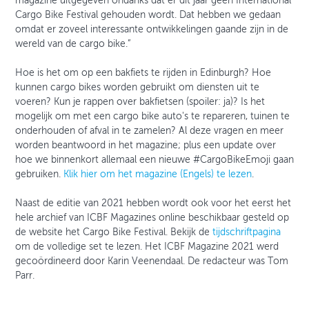
magazine uitgegeven ondanks dat er dit jaar geen International
Cargo Bike Festival gehouden wordt. Dat hebben we gedaan
omdat er zoveel interessante ontwikkelingen gaande zijn in de
wereld van de cargo bike.”
Hoe is het om op een bakfiets te rijden in Edinburgh? Hoe
kunnen cargo bikes worden gebruikt om diensten uit te
voeren? Kun je rappen over bakfietsen (spoiler: ja)? Is het
mogelijk om met een cargo bike auto's te repareren, tuinen te
onderhouden of afval in te zamelen? Al deze vragen en meer
worden beantwoord in het magazine; plus een update over
hoe we binnenkort allemaal een nieuwe #CargoBikeEmoji gaan
gebruiken.
Klik hier om het magazine (Engels) te lezen
.
Naast de editie van 2021 hebben wordt ook voor het eerst het
hele archief van ICBF Magazines online beschikbaar gesteld op
de website het Cargo Bike Festival. Bekijk de
tijdschriftpagina
om de volledige set te lezen. Het ICBF Magazine 2021 werd
gecoördineerd door Karin Veenendaal. De redacteur was Tom
Parr.