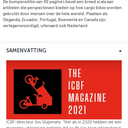
De bumpereditie van 40 pagina's bevat een breed scala aan
artikelen die perspectieven bieden op hoe cargo bikes worden
INLOGGEN
gebruikt door mensen over de hele wereld. Plaatsen als
Oeganda, Ecuador, Portugal, Roemenië en Canada zijn
vertegenwoordigd, uiteraard ook Nederland.
SAMENVATTING
ICBF-directeur Jos Sluijsmans: “Net als in 2020 hebben we een