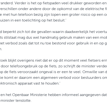
anderd. Verder is het op fietspaden veel drukker geworden en 
verschillen onder andere door de opkomst van de elektrische 
ie met hun telefoon bezig zijn lopen een groter risico op een o
zen in een toelichting op het besluit.’
 beperkt zich tot die gevallen waarin daadwerkelijk het voert
ts stilstaat mag dus wel handmatig gebruik maken van een mobi
et verbod zoals dat tot nu toe bestond voor gebruik in en op
n.
oek blijkt overigens niet dat er op dit moment veel fietsers e
 door telefoongebruik op de fiets, zo schrijft de minister verde
op de fiets veroorzaakt ongeval is er een te veel. Omwille van 
tie komt er daarom een algemeen verbod voor bestuurders om t
ktronisch apparaat vast te houden.’
e en het Openbaar Ministerie hebben informeel aangegeven dat
e minister tenslotte.