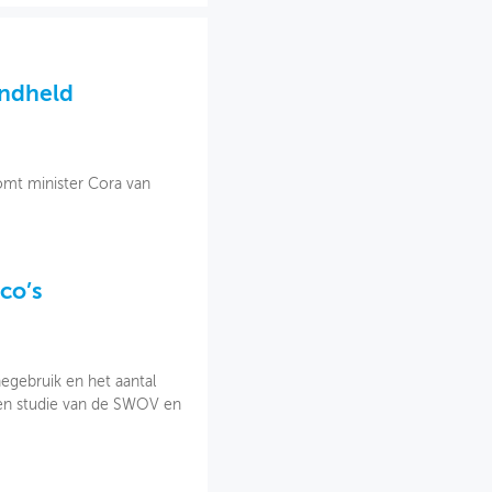
andheld
komt minister Cora van
co’s
egebruik en het aantal
 een studie van de SWOV en