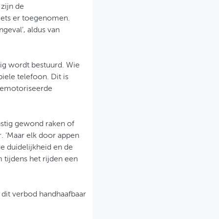
zijn de
fiets er toegenomen.
ngeval’, aldus van
uig wordt bestuurd. Wie
ele telefoon. Dit is
 gemotoriseerde
rnstig gewond raken of
r. ‘Maar elk door appen
de duidelijkheid en de
ijdens het rijden een
 dit verbod handhaafbaar