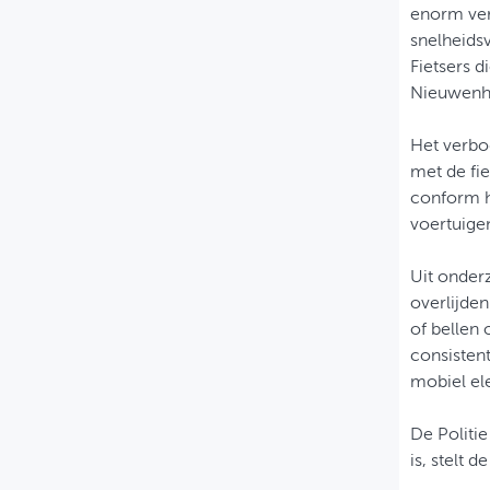
enorm ver
snelheids
Fietsers d
Nieuwenhui
Het verbod
met de fie
conform h
voertuige
Uit onderz
overlijden
of bellen 
consisten
mobiel ele
De Politi
is, stelt d