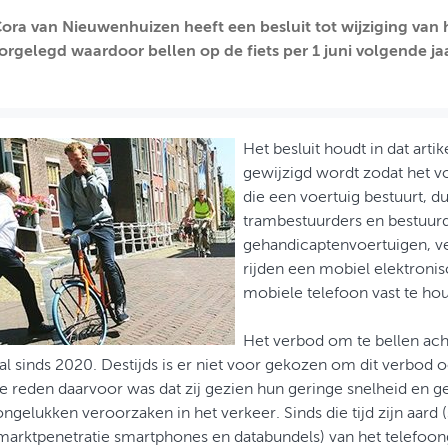
‎Cora van Nieuwenhuizen heeft een besluit tot wijziging va
rgelegd waardoor bellen op de fiets per 1 juni volgende ja
Het besluit houdt in dat arti
gewijzigd wordt zodat het v
die een voertuig bestuurt, du
trambestuurders en bestuurd
gehandicaptenvoertuigen, ve
rijden een mobiel elektronis
mobiele telefoon vast te ho
Het verbod om te bellen ach
al sinds 2020. Destijds is er niet voor gekozen om dit verbod oo
De reden daarvoor was dat zij gezien hun geringe snelheid en 
ongelukken veroorzaken in het verkeer. Sinds die tijd zijn aard 
arktpenetratie smartphones en databundels) van het telefoong