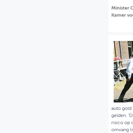
Minister 
MIJN PROFIEL
Kamer voo
GEBRUIKER
auto gold 
gelden. ‘
risico op 
omvang (m