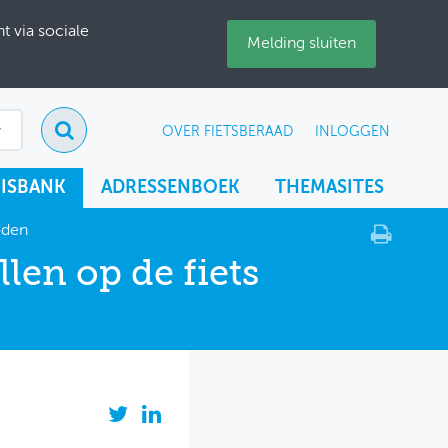
 via sociale
Melding sluiten
OVER FIETSBERAAD
INLOGGEN
ISBANK
ADRESSENBOEK
THEMASITES
oden
llen op de fiets