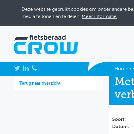
Deze website gebruikt cookies om onder andere bezo
media te tonen en te delen.
Meer informatie
NIEUWS
Home
/
Met
BIJEENKOMSTEN
Terug naar overzicht
ver
KENNISBANK
ADRESSENBOEK
OVER FIETSBERAAD
Soort:
Datum:
THEMASITES