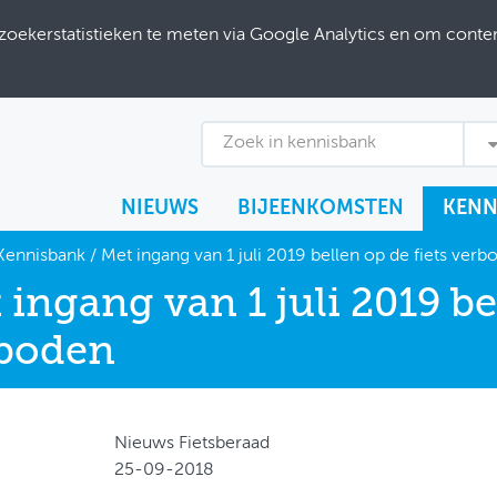
ekerstatistieken te meten via Google Analytics en om content
Zoek in kennisbank
NIEUWS
BIJEENKOMSTEN
KENN
Kennisbank
/
Met ingang van 1 juli 2019 bellen op de fiets verb
 ingang van 1 juli 2019 be
boden
Nieuws Fietsberaad
25-09-2018