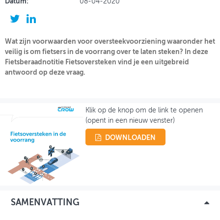
Datum:
08-04-2020
OVER FIETSBERAAD
THEMASITES
Wat zijn voorwaarden voor oversteekvoorziening waaronder het
veilig is om fietsers in de voorrang over te laten steken? In deze
MIJN PROFIEL
Fietsberaadnotitie Fietsoversteken vind je een uitgebreid
antwoord op deze vraag.
GEBRUIKER
Klik op de knop om de link te openen
(opent in een nieuw venster)
DOWNLOADEN
SAMENVATTING