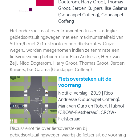
Dogterom, Harry Groot, Thomas
Groot, Jeroen Kuijpers, Ilse Galama
(Goudappel Coffeng), Goudappel
Coffeng
Het onderzoek gaat over kruispunten tussen stedelijke
gebiedsontsluitingswegen met een maximumsnelheid van
50 km/h met 2x1 rijstrook en hoofdfietsroutes. Grijze
wegen1 worden meegenomen indien ze tenminste een
fietsvoorziening hebben. door Rico Andriesse, Henk van
Zeijl, Nico Dogterom, Harry Groot, Thomas Groot, Jeroen
Kuijpers, Ilse Galama (Goudappel Coffeng)
Fietsoversteken uit de
voorrang
Notitie-verslag
2019
Rico
Andriesse (Goudappel Coffeng),
Mark van Gurp en Robert Hulshof
(CROW-Fietsberaad), CROW-
Fietsberaad
Discussienotitie over fietsoversteken bij
gebiedsontsluitingswegen waarbij de fietser uit de voorrang