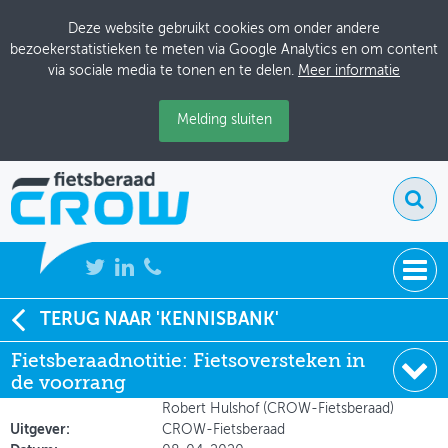
Deze website gebruikt cookies om onder andere
bezoekerstatistieken te meten via Google Analytics en om content
via sociale media te tonen en te delen.
Meer informatie
Melding sluiten
NIEUWS
TERUG NAAR 'KENNISBANK'
Soort:
Notities
Fietsberaadnotitie: Fietsoversteken in
BIJEENKOMSTEN
Auteur:
Rico Andriesse, Nico Dogterom
de voorrang
(Goudappel Coffeng) en Mark van Gurp,
KENNISBANK
Robert Hulshof (CROW-Fietsberaad)
Uitgever:
CROW-Fietsberaad
ADRESSENBOEK