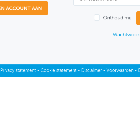
EN ACCOUNT AAN
Onthoud mij
Wachtwoord
-
Privacy statement
-
Cookie statement
-
Disclaimer
-
Voorwaarden
-