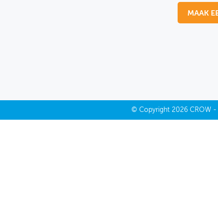
MAAK E
MIJN PROFIEL
GEBRUIKER
©
Copyright
2026 CROW 