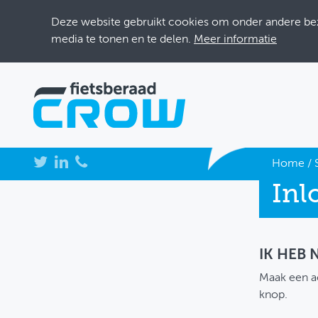
Deze website gebruikt cookies om onder andere bezo
media te tonen en te delen.
Meer informatie
NIEUWS
Home
/
Inl
BIJEENKOMSTEN
KENNISBANK
ADRESSENBOEK
IK HEB
Maak een a
OVER FIETSBERAAD
knop.
THEMASITES