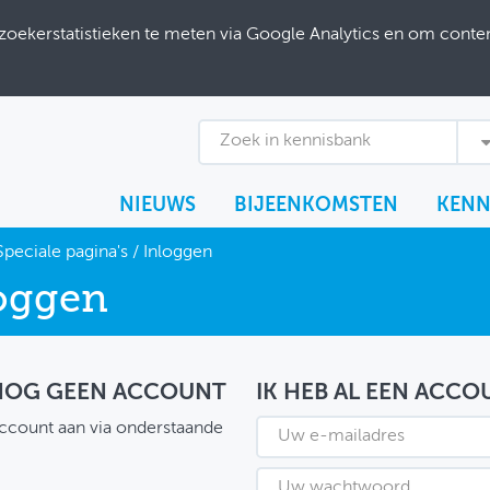
ekerstatistieken te meten via Google Analytics en om content
Zoek in kennisbank
NIEUWS
BIJEENKOMSTEN
KENN
Speciale pagina's
/
Inloggen
oggen
 NOG GEEN ACCOUNT
IK HEB AL EEN ACCO
ccount aan via onderstaande