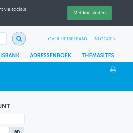
 via sociale
Melding sluiten
OVER FIETSBERAAD
INLOGGEN
ISBANK
ADRESSENBOEK
THEMASITES
UNT