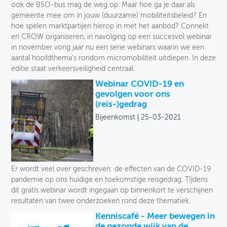
ook de BSO-bus mag de weg op. Maar hoe ga je daar als
gemeente mee om in jouw (duurzame) mobiliteitsbeleid? En
hoe spelen marktpartijen hierop in met het aanbod? Connekt
en CROW organiseren, in navolging op een succesvol webinar
in november vorig jaar nu een serie webinars waarin we een
aantal hoofdthema’s rondom micromobiliteit uitdiepen. In deze
editie staat verkeersveiligheid centraal.
Webinar COVID-19 en
gevolgen voor ons
(reis-)gedrag
Bijeenkomst
25-03-2021
Er wordt veel over geschreven: de effecten van de COVID-19
pandemie op ons huidige en toekomstige reisgedrag. TIjdens
dit gratis webinar wordt ingegaan op binnenkort te verschijnen
resultaten van twee onderzoeken rond deze thematiek.
Kenniscafé - Meer bewegen in
de gezonde wijk van de