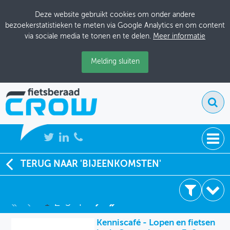
Deze website gebruikt cookies om onder andere
bezoekerstatistieken te meten via Google Analytics en om content
via sociale media te tonen en te delen.
Meer informatie
Melding sluiten
NIEUWS
TERUG NAAR 'BIJEENKOMSTEN'
40 resultaten
BIJEENKOMSTEN
1
2
3
4
KENNISBANK
2021
Kenniscafé - Lopen en fietsen
ADRESSENBOEK