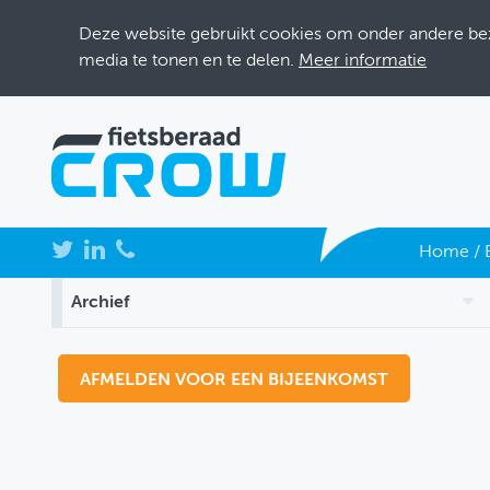
Deze website gebruikt cookies om onder andere bezo
media te tonen en te delen.
Meer informatie
NIEUWS
Home
/
BIJEENKOMSTEN
Archief
KENNISBANK
ADRESSENBOEK
OVER FIETSBERAAD
THEMASITES