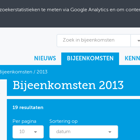
ekerstatistieken te meten via Google Analytics en om content
Zoek in bijeenkomsten
NIEUWS
BIJEENKOMSTEN
KENN
Bijeenkomsten
/
2013
Bijeenkomsten 2013
19 resultaten
10
datum