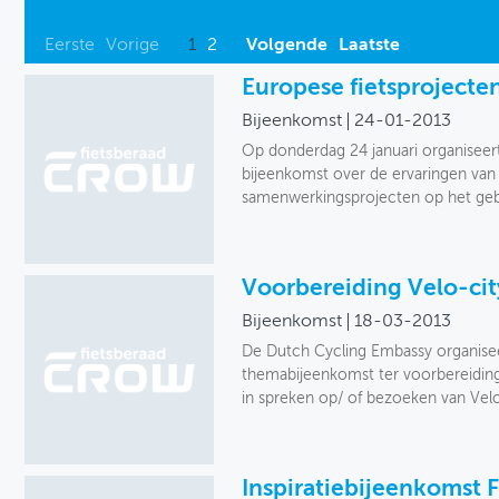
Eerste
Vorige
1
2
Volgende
Laatste
Europese fietsprojecte
Bijeenkomst
24-01-2013
Op donderdag 24 januari organisee
bijeenkomst over de ervaringen v
samenwerkingsprojecten op het gebi
Voorbereiding Velo-cit
Bijeenkomst
18-03-2013
De Dutch Cycling Embassy organiseer
themabijeenkomst ter voorbereiding 
in spreken op/ of bezoeken van Velo
Inspiratiebijeenkomst F