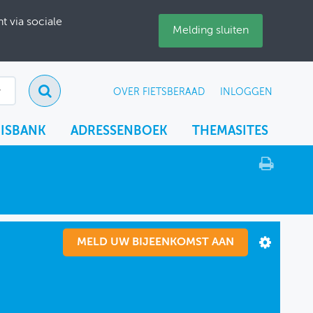
 via sociale
Melding sluiten
OVER FIETSBERAAD
INLOGGEN
ISBANK
ADRESSENBOEK
THEMASITES
MELD UW BIJEENKOMST AAN