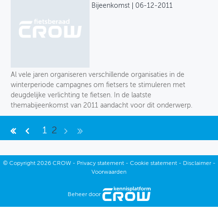
Archief
Bijeenkomst
06-12-2011
OVER FIETSBERAAD
THEMASITES
MIJN PROFIEL
Al vele jaren organiseren verschillende organisaties in de
GEBRUIKER
winterperiode campagnes om fietsers te stimuleren met
deugdelijke verlichting te fietsen. In de laatste
themabijeenkomst van 2011 aandacht voor dit onderwerp.
1
2
©
Copyright
2026 CROW -
Privacy statement
-
Cookie statement
-
Disclaimer
-
Voorwaarden
Beheer door