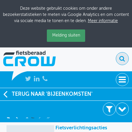
Deze website gebruikt cookies om onder andere
bezoekerstatistieken te meten via Google Analytics en om content
via sociale media te tonen en te delen.
Meer informatie
Melding sluiten
NIEUWS
TERUG NAAR 'BIJEENKOMSTEN'
11 resultaten
BIJEENKOMSTEN
1
2
KENNISBANK
2011
Fietsverlichtingsacties
ADRESSENBOEK