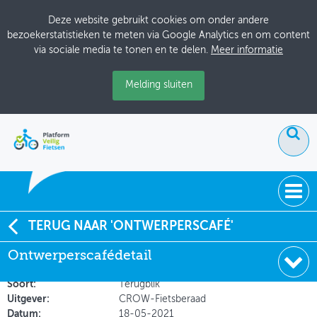
Deze website gebruikt cookies om onder andere
bezoekerstatistieken te meten via Google Analytics en om content
via sociale media te tonen en te delen.
Meer informatie
Melding sluiten
ACTUEEL
TERUG NAAR 'ONTWERPERSCAFÉ'
Verslag Ontwerperscafé fietsvoorzieningen – ROV
Ontwerperscafédetail
DOSSIERS
Oost-Nederland 11-05-2021
BIJEENKOMSTEN
Soort:
Terugblik
Uitgever:
CROW-Fietsberaad
ONTWERPERSCAFÉ
Datum:
18-05-2021