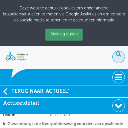
Deze website gebruikt cookies om onder andere
bezoekerstatistieken te meten via Google Analytics en om content
via sociale media te tonen en te delen.
Meer informatie
Melding sluiten
ACTUEEL
TERUG NAAR 'ACTUEEL'
Witte stroken voor de fietsers: goed idee?
Actueeldetail
DOSSIERS
Soort:
Nieuws Fietsberaad
BIJEENKOMSTEN
Datum:
18-11-2020
In Giessenburg is de Neerpolderseweg voorzien van opvallende
ONTWERPERSCAFÉ