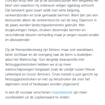
concept erop neer dat je de autobestuurder een wegbeeld wil
laten zien waardoor hij onbewust veiliger rijgedrag vertoont.
Dat betekent geen zwart asfalt met witte belijning,
verkeersborden en strak gemaaide bermen. Want dan ziet een
bestuurder alleen de verkeersfunctie van de weg. Daarvoor in
de plaats worden landschapselementen gebruikt. Met
brugleuningen, hekjes, struiken, bloemrijke bermen en
verschillende kleuren verharding maak je wegen visueel smaller
én afwisselender.
Op de Neerpolderseweg zijn fietsers, maar ook wandelaars,
beter zichtbaar en de overgang naar de berm is duidelijker,
aldus het Waterschap. ‘Een dergelijk dwarsprofiel met
fietssuggestiestroken hebben we al op meer
waterschapswegen toegepast zoals de Lekdijk tussen Nieuw
Lekkerland en Groot-Ammers. Onze insteek is juist gericht op
fietssuggestiestroken en niet op fietsstroken die over het
algemeen rood of heidepaars worden uitgevoerd.’
In een dit voorjaar verschenen
Inspiratieboek
zijn meer
voorbeelden uit de Lopikerwaard te vinden.