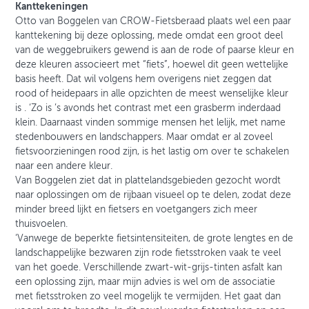
Kanttekeningen
Otto van Boggelen van CROW-Fietsberaad plaats wel een paar
kanttekening bij deze oplossing, mede omdat een groot deel
van de weggebruikers gewend is aan de rode of paarse kleur en
deze kleuren associeert met “fiets”, hoewel dit geen wettelijke
basis heeft. Dat wil volgens hem overigens niet zeggen dat
rood of heidepaars in alle opzichten de meest wenselijke kleur
is . ‘Zo is ’s avonds het contrast met een grasberm inderdaad
klein. Daarnaast vinden sommige mensen het lelijk, met name
stedenbouwers en landschappers. Maar omdat er al zoveel
fietsvoorzieningen rood zijn, is het lastig om over te schakelen
naar een andere kleur.
Van Boggelen ziet dat in plattelandsgebieden gezocht wordt
naar oplossingen om de rijbaan visueel op te delen, zodat deze
minder breed lijkt en fietsers en voetgangers zich meer
thuisvoelen.
‘Vanwege de beperkte fietsintensiteiten, de grote lengtes en de
landschappelijke bezwaren zijn rode fietsstroken vaak te veel
van het goede. Verschillende zwart-wit-grijs-tinten asfalt kan
een oplossing zijn, maar mijn advies is wel om de associatie
met fietsstroken zo veel mogelijk te vermijden. Het gaat dan