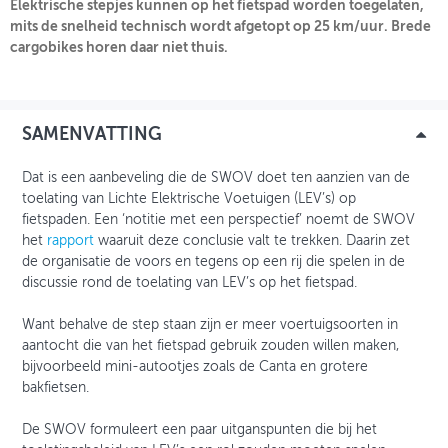
Elektrische stepjes kunnen op het fietspad worden toegelaten,
mits de snelheid technisch wordt afgetopt op 25 km/uur. Brede
cargobikes horen daar niet thuis.
INLOGGEN
SAMENVATTING
Dat is een aanbeveling die de SWOV doet ten aanzien van de
toelating van Lichte Elektrische Voetuigen (LEV’s) op
fietspaden. Een ‘notitie met een perspectief’ noemt de SWOV
het
rapport
waaruit deze conclusie valt te trekken. Daarin zet
de organisatie de voors en tegens op een rij die spelen in de
discussie rond de toelating van LEV’s op het fietspad.
Want behalve de step staan zijn er meer voertuigsoorten in
aantocht die van het fietspad gebruik zouden willen maken,
bijvoorbeeld mini-autootjes zoals de Canta en grotere
bakfietsen.
De SWOV formuleert een paar uitganspunten die bij het