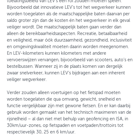
toelatingsbeleid van LEV’s een rol zouden moeten spelen.
Bijvoorbeeld dat innovatieve LEV’s tot het wegverkeer kunnen
worden toegelaten als de maatschappelijke baten daarvan per
saldo groter zijn dan de kosten én het wegverkeer in elk geval
veiliger wordt. Die maatschappelijk baten gaan verder dan
alleen de bereikbaarheidsaspecten. Recreatie, betaalbaarheid
en veiligheid, maar óók duurzaamheid, gezondheid, inclusiviteit
en omgevingskwaliteit moeten daarin worden meegenomen.
En LEV-kilometers kunnen kilometers met andere
vervoerswijzen vervangen, bijvoorbeeld van scooters, auto’s en
bestelbussen. Wanneer zij in de plaats komen van dergelijk
zwaar snelverkeer, kunnen LEV’s bijdragen aan een inherent
veiliger wegverkeer.
Verder zouden alleen voertuigen op het fietspad moeten
worden toegelaten die qua omvang, gewicht, snelheid en
functie vergelijkbaar zijn met gewone fietsen. En er kan daarbij
gebruik worden gemaakt van het technisch maximeren van de
rijsnelheid – al dan niet met behulp van geofencing en ISA, in
30km/uur-zones, op fietspaden en voetpaden/trottoirs tot
respectievelijk 30, 25 en 6 km/uur.