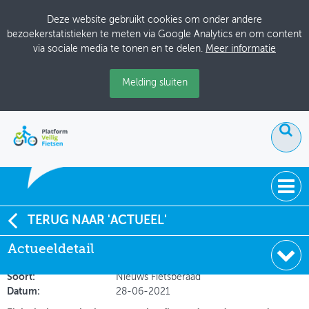
Deze website gebruikt cookies om onder andere
bezoekerstatistieken te meten via Google Analytics en om content
via sociale media te tonen en te delen.
Meer informatie
Melding sluiten
ACTUEEL
TERUG NAAR 'ACTUEEL'
SWOV: elektrische step kan op het fietspad, de brede
Actueeldetail
DOSSIERS
e-cargobike niet
BIJEENKOMSTEN
Soort:
Nieuws Fietsberaad
Datum:
28-06-2021
ONTWERPERSCAFÉ