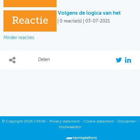
Volgens de logica van het
Reactie
0 reactie(s)
03-07-2021
Minder reacties
Delen
©
Copyright
2026 CROW -
Privacy statement
-
Cookie statement
-
Disclaimer
-
Voorwaarden