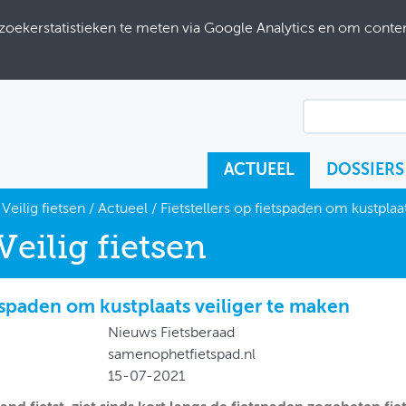
ekerstatistieken te meten via Google Analytics en om content
ACTUEEL
DOSSIERS
Veilig fietsen
/
Actueel
/ Fietstellers op fietspaden om kustplaat
Veilig fietsen
etspaden om kustplaats veiliger te maken
Nieuws Fietsberaad
samenophetfietspad.nl
15-07-2021