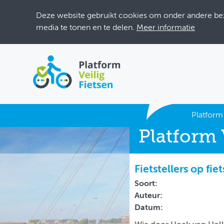
Deze website gebruikt cookies om onder andere bezo
media te tonen en te delen.
Meer informatie
ACTUEEL
Platform 
Platform 
DOSSIERS
BIJEENKOMSTEN
Fietstellers op fi
ONTWERPERSCAFÉ
Soort:
Auteur:
INLOGGEN
Datum: