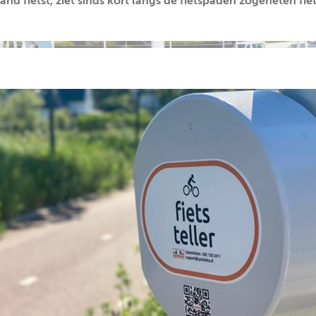
nd fietst, ziet sinds kort langs de fietspaden zogeheten fie