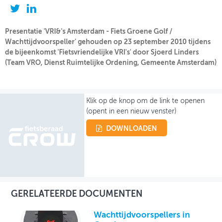
OVER FIETSBERAAD
Presentatie 'VRI&'s Amsterdam - Fiets Groene Golf /
THEMASITES
Wachttijdvoorspeller' gehouden op 23 september 2010 tijdens
de bijeenkomst 'Fietsvriendelijke VRI's' door Sjoerd Linders
MIJN PROFIEL
(Team VRO, Dienst Ruimtelijke Ordening, Gemeente Amsterdam)
GEBRUIKER
Klik op de knop om de link te openen
(opent in een nieuw venster)
DOWNLOADEN
GERELATEERDE DOCUMENTEN
Wachttijdvoorspellers in