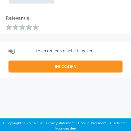
Relevantie
Login om een reactie te geven
INLOGGEN
©
Copyright
2026 CROW -
Privacy statement
-
Cookie statement
-
Disclaimer
-
Voorwaarden