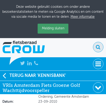
Deze website gebruikt cookies om onder andere
bezoekerstatistieken te meten via Google Analytics en om content
via sociale media te tonen en te delen.
Meer informatie
Melding sluiten
NIEUWS
TERUG NAAR 'KENNISBANK'
Soort:
Presentatie
VRIs Amsterdam Fiets Groene Golf
BIJEENKOMSTEN
Auteur:
Sjoerd Linders
Wachttijdvoorspeller
Uitgever:
Team VRO, Dienst Ruimtelijke
KENNISBANK
Ordening, Gemeente Amsterdam
Datum:
23-09-2010
ADRESSENBOEK