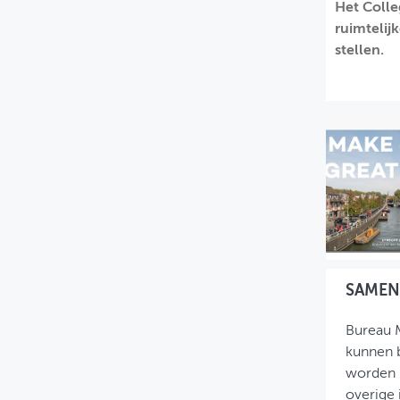
Het Colle
MIJN PROFIEL
ruimtelij
stellen.
GEBRUIKER
SAMEN
Bureau M
kunnen b
worden b
overige 