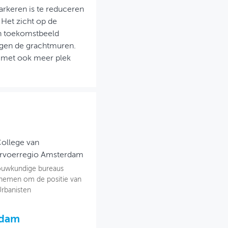
arkeren is te reduceren
 Het zicht op de
n toekomstbeeld
egen de grachtmuren.
 met ook meer plek
College van
ervoerregio Amsterdam
bouwkundige bureaus
e nemen om de positie van
Urbanisten
rdam