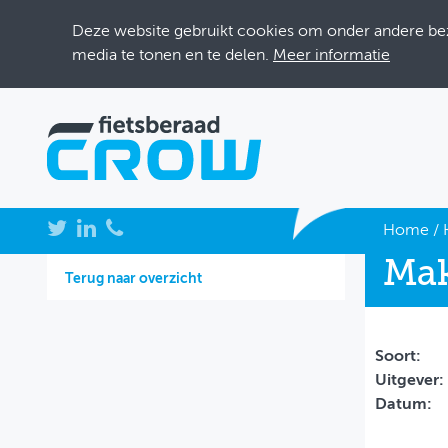
Deze website gebruikt cookies om onder andere bezo
media te tonen en te delen.
Meer informatie
NIEUWS
Home
/
Mak
BIJEENKOMSTEN
Terug naar overzicht
KENNISBANK
ADRESSENBOEK
Soort:
Uitgever:
OVER FIETSBERAAD
Datum:
THEMASITES