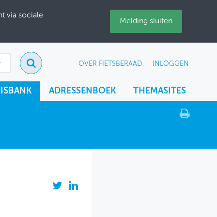
 via sociale
Melding sluiten
OVER FIETSBERAAD
INLOGGEN
ISBANK
ADRESSENBOEK
THEMASITES