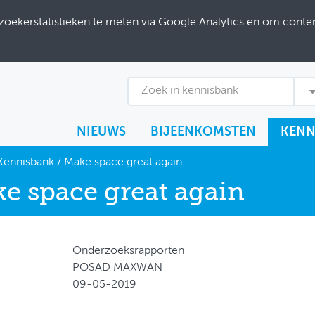
ekerstatistieken te meten via Google Analytics en om content
Zoek in kennisbank
NIEUWS
BIJEENKOMSTEN
KENN
Kennisbank
/
Make space great again
e space great again
Onderzoeksrapporten
POSAD MAXWAN
09-05-2019