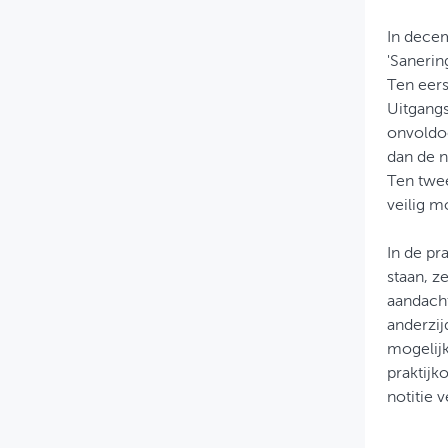
In dece
'Sanerin
Ten eers
Uitgangs
onvoldoe
dan de n
Ten twee
veilig 
In de pra
staan, z
aandacht
anderzij
mogelij
praktijk
notitie 