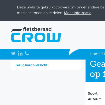
Deze website gebruikt cookies om onder andere bezo
media te tonen en te delen.
Meer informatie
NIEUWS
Home
/
Gea
BIJEENKOMSTEN
Terug naar overzicht
op 
KENNISBANK
ADRESSENBOEK
OVER FIETSBERAAD
Soort:
Auteur:
THEMASITES