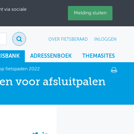
 via sociale
Melding sluiten
OVER FIETSBERAAD
INLOGGEN
ISBANK
ADRESSENBOEK
THEMASITES
op fietspaden 2022
en voor afsluitpalen