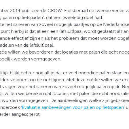
mber 2014 publiceerde CROW-Fietsberaad de tweede versie 
g palen op fietspaden', dat een tweeledig doel had.
te het saneren van zoveel mogelijk paaltjes op de Nederlandse
punt hierbij is dat alleen een (afsluit)paal wordt geplaatst als 
nde effectief zijn en als het probleem dat moet worden opge
adelen van de (afsluit)paal.
de willen we bevorderen dat locaties met palen die echt noodz
mogelijk worden vormgegeven.
ktijk blijkt echter nog altijd dat er veel onnodige palen staan en
elden voldoen aan de richtlijnen. Met deze notitie willen we en
 vragen voor het saneren van zoveel mogelijk palen op de Ne
ds willen we bereiken dat locaties met palen die echt noodzakeli
k worden vormgegeven. De aanbevelingen welke zijn gebaseer
onderzoek ‘
Evaluatie aanbevelingen voor palen op fietspaden
’ 
verder aangescherpt.