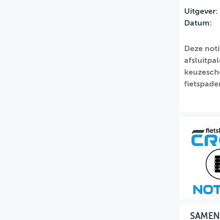
Uitgever:
MIJN PROFIEL
Datum:
GEBRUIKER
Deze noti
afsluitpal
keuzesche
fietspade
SAMEN