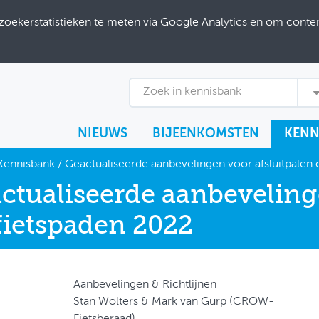
ekerstatistieken te meten via Google Analytics en om content
Zoek in kennisbank
NIEUWS
BIJEENKOMSTEN
KENN
Kennisbank
/
Geactualiseerde aanbevelingen voor afsluitpalen 
ctualiseerde aanbeveling
fietspaden 2022
Aanbevelingen & Richtlijnen
Stan Wolters & Mark van Gurp (CROW-
Fietsberaad)