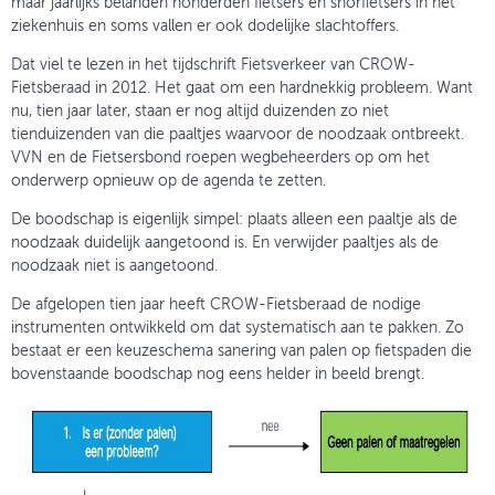
maar jaarlijks belanden honderden fietsers en snorfietsers in het
ziekenhuis en soms vallen er ook dodelijke slachtoffers.
Dat viel te lezen in het tijdschrift Fietsverkeer van CROW-
Fietsberaad in 2012. Het gaat om een hardnekkig probleem. Want
nu, tien jaar later, staan er nog altijd duizenden zo niet
tienduizenden van die paaltjes waarvoor de noodzaak ontbreekt.
VVN en de Fietsersbond roepen wegbeheerders op om het
onderwerp opnieuw op de agenda te zetten.
De boodschap is eigenlijk simpel: plaats alleen een paaltje als de
noodzaak duidelijk aangetoond is. En verwijder paaltjes als de
noodzaak niet is aangetoond.
De afgelopen tien jaar heeft CROW-Fietsberaad de nodige
instrumenten ontwikkeld om dat systematisch aan te pakken. Zo
bestaat er een keuzeschema sanering van palen op fietspaden die
bovenstaande boodschap nog eens helder in beeld brengt.