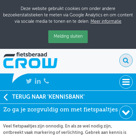
Deze website gebruikt cookies om onder andere
bezoekerstatistieken te meten via Google Analytics en om content
via sociale media te tonen en te delen.
Meer informatie
Melding sluiten
NIEUWS
TERUG NAAR 'KENNISBANK'
Soort:
Nieuws Fietsberaad
Zo ga je zorgvuldig om met fietspaaltjes
BIJEENKOMSTEN
Datum:
22-08-2022
KENNISBANK
Veel fietspaaltjes zijn onnodig. En als ze wel nodig zijn,
ontbreekt vaak markering of verlichting. Gebrek aan kennis is
ADRESSENBOEK