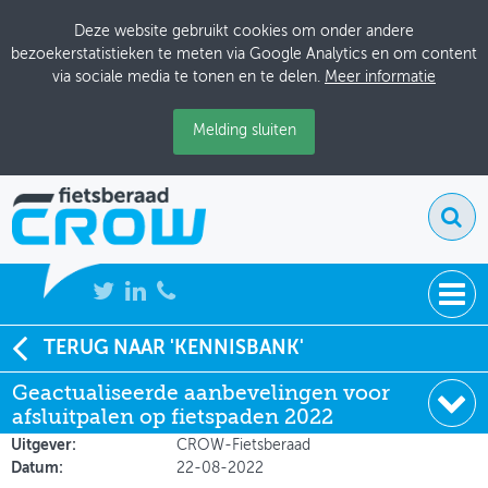
Deze website gebruikt cookies om onder andere
bezoekerstatistieken te meten via Google Analytics en om content
via sociale media te tonen en te delen.
Meer informatie
Melding sluiten
NIEUWS
TERUG NAAR 'KENNISBANK'
Soort:
Aanbevelingen & Richtlijnen
Geactualiseerde aanbevelingen voor
BIJEENKOMSTEN
Auteur:
Stan Wolters & Mark van Gurp (CROW-
afsluitpalen op fietspaden 2022
Fietsberaad)
KENNISBANK
Uitgever:
CROW-Fietsberaad
Datum:
22-08-2022
ADRESSENBOEK