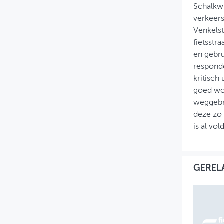
Schalkwi
verkeer
Venkelst
fietsstr
en gebru
responde
kritisch 
goed wor
weggebru
deze zo 
is al vo
GEREL