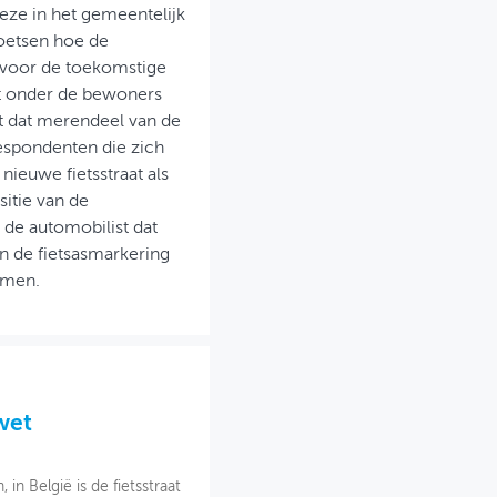
eze in het gemeentelijk
oetsen hoe de
n voor de toekomstige
et onder de bewoners
t dat merendeel van de
espondenten die zich
e nieuwe fietsstraat als
itie van de
 de automobilist dat
n de fietsasmarkering
emen.
 wet
n België is de fietsstraat