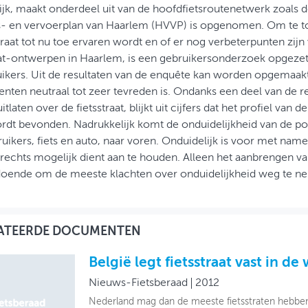
jk, maakt onderdeel uit van de hoofdfietsroutenetwerk zoals d
s- en vervoerplan van Haarlem (HVVP) is opgenomen. Om te t
raat tot nu toe ervaren wordt en of er nog verbeterpunten zij
aat-ontwerpen in Haarlem, is een gebruikersonderzoek opgez
ikers. Uit de resultaten van de enquête kan worden opgemaak
nten neutraal tot zeer tevreden is. Ondanks een deel van de r
uitlaten over de fietsstraat, blijkt uit cijfers dat het profiel van d
dt bevonden. Nadrukkelijk komt de onduidelijkheid van de pos
ikers, fiets en auto, naar voren. Onduidelijk is voor met name
rechts mogelijk dient aan te houden. Alleen het aanbrengen va
ldoende om de meeste klachten over onduidelijkheid weg te n
ATEERDE DOCUMENTEN
België legt fietsstraat vast in de
Nieuws-Fietsberaad
2012
Nederland mag dan de meeste fietsstraten hebben, i