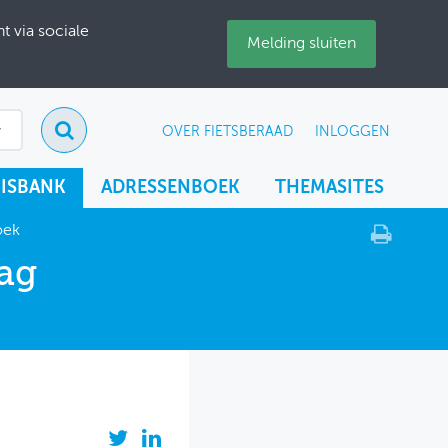
 via sociale
Melding sluiten
OVER FIETSBERAAD
INLOGGEN
ISBANK
ADRESSENBOEK
THEMASITES
oek
lag