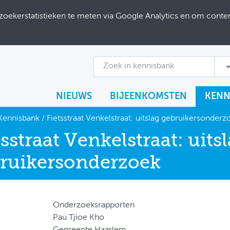
ekerstatistieken te meten via Google Analytics en om content
Zoek in kennisbank
NIEUWS
BIJEENKOMSTEN
KENN
Kennisbank
/
Fietsstraat Venkelstraat: uitslag gebruikersonderz
tsstraat Venkelstraat: uits
ruikersonderzoek
Onderzoeksrapporten
Pau Tjioe Kho
Gemeente Haarlem