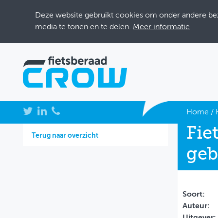
Deze website gebruikt cookies om onder andere bezo
media te tonen en te delen.
Meer informatie
NIEUWS
Home
/
Fie
BIJEENKOMSTEN
Terug naar overzicht
geb
KENNISBANK
ADRESSENBOEK
OVER FIETSBERAAD
Soort:
Auteur:
THEMASITES
Uitgever: