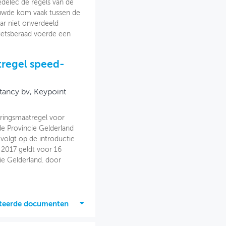
delec de regels van de
ouwde kom vaak tussen de
aar niet onverdeeld
Fietsberaad voerde een
tregel speed-
tancy bv, Keypoint
ringsmaatregel voor
de Provincie Gelderland
volgt op de introductie
 2017 geldt voor 16
ie Gelderland. door
ateerde documenten