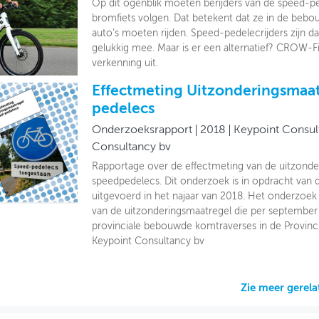
Op dit ogenblik moeten berijders van de speed-pe
bromfiets volgen. Dat betekent dat ze in de beb
auto’s moeten rijden. Speed-pedelecrijders zijn d
gelukkig mee. Maar is er een alternatief? CROW-
verkenning uit.
Effectmeting Uitzonderingsmaa
pedelecs
Onderzoeksrapport
2018
Keypoint Consul
Consultancy bv
Rapportage over de effectmeting van de uitzonde
speedpedelecs. Dit onderzoek is in opdracht van 
uitgevoerd in het najaar van 2018. Het onderzoek 
van de uitzonderingsmaatregel die per september
provinciale bebouwde komtraverses in de Provinc
Keypoint Consultancy bv
Zie meer gerel