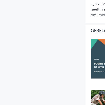
zijn ver
heeft ni
om midde
GEREL