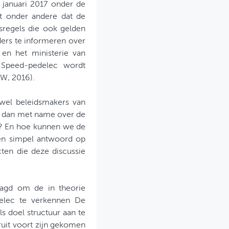
 januari 2017 onder de
ent onder andere dat de
sregels die ook gelden
ers te informeren over
en het ministerie van
e Speed-pedelec wordt
OW, 2016).
owel beleidsmakers van
at dan met name over de
t? En hoe kunnen we de
en simpel antwoord op
cten die deze discussie
aagd om de in theorie
elec te verkennen De
 doel structuur aan te
ruit voort zijn gekomen