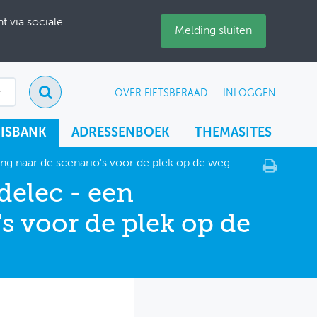
 via sociale
Melding sluiten
OVER FIETSBERAAD
INLOGGEN
ISBANK
ADRESSENBOEK
THEMASITES
ng naar de scenario's voor de plek op de weg
delec - een
s voor de plek op de