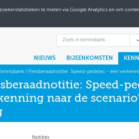
ekerstatistieken te meten via Google Analytics en om content
Zoek in kennisbank
NIEUWS
BIJEENKOMSTEN
KENN
Kennisbank
/
Fietsberaadnotitie: Speed-pedelec - een verkenni
tsberaadnotitie: Speed-pe
kenning naar de scenario'
g
Notities