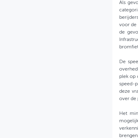
Als gev
categori
berijde
voor de
de gevo
Infrast
bromfiet
De spee
overhede
plek op
speed-p
deze vra
over de 
Het min
mogelij
verkenn
brengen 