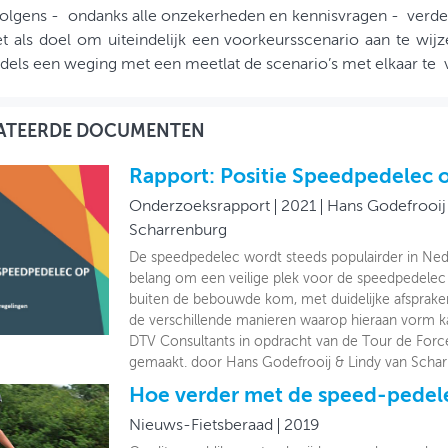
volgens - ondanks alle onzekerheden en kennisvragen - verder
et als doel om uiteindelijk een voorkeursscenario aan te wijz
ls een weging met een meetlat de scenario’s met elkaar te v
ATEERDE DOCUMENTEN
Rapport: Positie Speedpedelec 
Onderzoeksrapport
2021
Hans Godefrooij
Scharrenburg
De speedpedelec wordt steeds populairder in Ned
belang om een veilige plek voor de speedpedelec
buiten de bebouwde kom, met duidelijke afspraken
de verschillende manieren waarop hieraan vorm 
DTV Consultants in opdracht van de Tour de Force
gemaakt. door Hans Godefrooij & Lindy van Scha
Hoe verder met de speed-pedel
Nieuws-Fietsberaad
2019