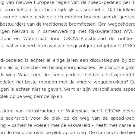
olg van nieuwe Europese regels valt de speed-pedelec per 1
e bromfietsen (voorheen tijdelijk als snorfiets). Dat betek
rs van de speed-pedelec zich moeten houden aan de gedrag
 bestuurders van de traditionele bromfietsen. Om wegbeheerd
lgen hiervan is in samenwerking met Rijkswaterstaat WVL 
ructuur en Waterstaat door CROW-Fietsberaad de notiti
s: wat verandert er en wat zijn de gevolgen? uitgebracht (CR
d-pedelec is echter al enige jaren een discussiepunt bij z
n, als bij branche- en belangenorganisaties. De discussie ga
 de weg. Waar komt de speed-pedelec het beste tot zijn rech
edelec het beste mengen met de andere weggebruikers? E
gen is echter niet te geven, want er zijn verschillende aspe
plek op de weg bemoeilijken.
isterie van Infrastructuur en Waterstaat heeft CROW gevr
ke scenario’s voor de plek op de weg van de speed-ped
ing – samen te voeren met de vakwereld - heeft met name als
in de discussie over de plek op de weg. De scenario’s die hie