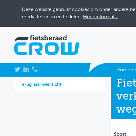
Deze website gebruikt cookies om onder andere bezo
media te tonen en te delen.
Meer informatie
NIEUWS
Home
/
Fie
BIJEENKOMSTEN
Terug naar overzicht
ver
KENNISBANK
we
ADRESSENBOEK
OVER FIETSBERAAD
THEMASITES
Soort: