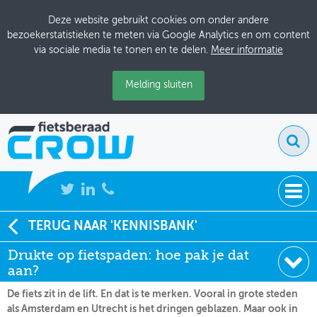
Deze website gebruikt cookies om onder andere
bezoekerstatistieken te meten via Google Analytics en om content
via sociale media te tonen en te delen.
Meer informatie
Melding sluiten
NIEUWS
TERUG NAAR 'KENNISBANK'
Soort:
Nieuws Fietsberaad
Drukte op fietspaden: hoe pak je dat
BIJEENKOMSTEN
Datum:
27-06-2019
aan?
KENNISBANK
De fiets zit in de lift. En dat is te merken. Vooral in grote steden
als Amsterdam en Utrecht is het dringen geblazen. Maar ook in
ADRESSENBOEK