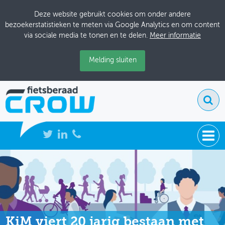
Deze website gebruikt cookies om onder andere
bezoekerstatistieken te meten via Google Analytics en om content
via sociale media te tonen en te delen.
Meer informatie
Melding sluiten
NIEUWS
BIJEENKOMSTEN
KENNISBANK
KiM viert 20 jarig bestaan met
ADRESSENBOEK