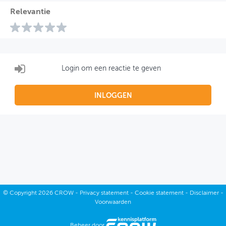
Relevantie
Login om een reactie te geven
INLOGGEN
©
Copyright
2026 CROW -
Privacy statement
-
Cookie statement
-
Disclaimer
-
Voorwaarden
Beheer door