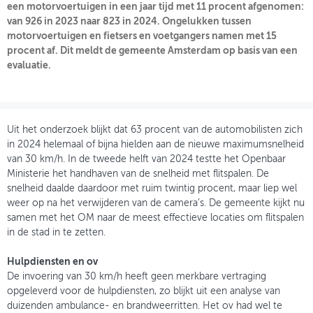
een motorvoertuigen in een jaar tijd met 11 procent afgenomen:
van 926 in 2023 naar 823 in 2024. Ongelukken tussen
OVER FIETSBERAAD
motorvoertuigen en fietsers en voetgangers namen met 15
procent af. Dit meldt de gemeente Amsterdam op basis van een
THEMASITES
evaluatie.
MIJN PROFIEL
GEBRUIKER
Uit het onderzoek blijkt dat 63 procent van de automobilisten zich
in 2024 helemaal of bijna hielden aan de nieuwe maximumsnelheid
van 30 km/h. In de tweede helft van 2024 testte het Openbaar
Ministerie het handhaven van de snelheid met flitspalen. De
snelheid daalde daardoor met ruim twintig procent, maar liep wel
weer op na het verwijderen van de camera’s. De gemeente kijkt nu
samen met het OM naar de meest effectieve locaties om flitspalen
in de stad in te zetten.
Hulpdiensten en ov
De invoering van 30 km/h heeft geen merkbare vertraging
opgeleverd voor de hulpdiensten, zo blijkt uit een analyse van
duizenden ambulance- en brandweerritten. Het ov had wel te