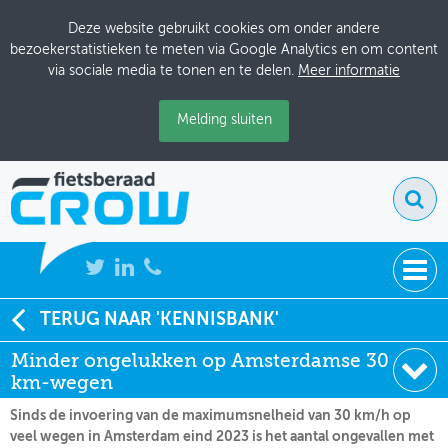
Deze website gebruikt cookies om onder andere
bezoekerstatistieken te meten via Google Analytics en om content
via sociale media te tonen en te delen.
Meer informatie
Melding sluiten
NIEUWS
TERUG NAAR 'KENNISBANK'
Soort:
Nieuws Fietsberaad
Minder ongelukken op Amsterdamse 30
BIJEENKOMSTEN
Datum:
02-07-2025
km-wegen
KENNISBANK
Sinds de invoering van de maximumsnelheid van 30 km/h op
veel wegen in Amsterdam eind 2023 is het aantal ongevallen met
ADRESSENBOEK