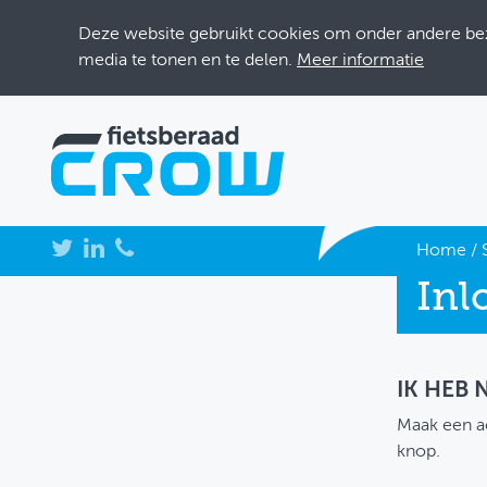
Deze website gebruikt cookies om onder andere bezo
media te tonen en te delen.
Meer informatie
NIEUWS
Home
/
Inl
BIJEENKOMSTEN
KENNISBANK
ADRESSENBOEK
IK HEB
Maak een a
OVER FIETSBERAAD
knop.
THEMASITES