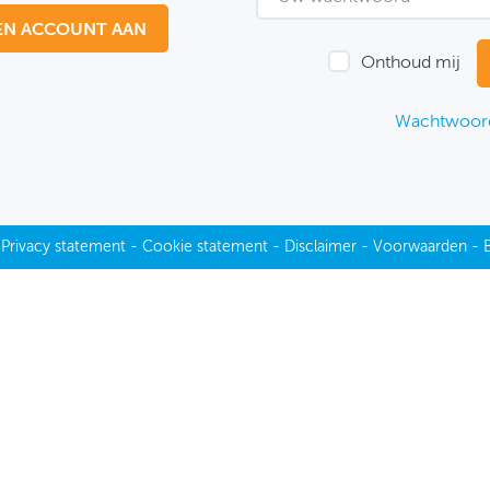
EN ACCOUNT AAN
Onthoud mij
Wachtwoord
-
Privacy statement
-
Cookie statement
-
Disclaimer
-
Voorwaarden
-