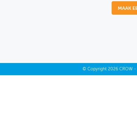
MAAK E
MIJN PROFIEL
GEBRUIKER
©
Copyright
2026 CROW 