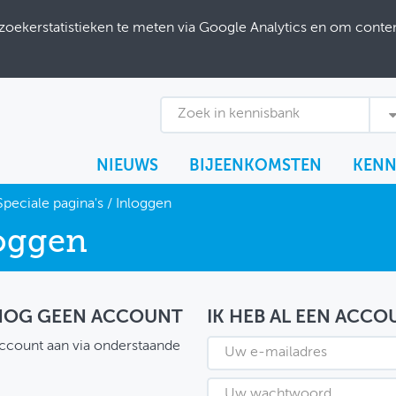
ekerstatistieken te meten via Google Analytics en om content
Zoek in kennisbank
NIEUWS
BIJEENKOMSTEN
KENN
Speciale pagina's
/
Inloggen
oggen
 NOG GEEN ACCOUNT
IK HEB AL EEN ACCO
ccount aan via onderstaande