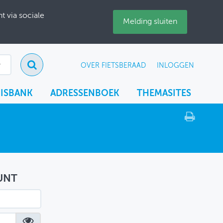
 via sociale
Melding sluiten
OVER FIETSBERAAD
INLOGGEN
ISBANK
ADRESSENBOEK
THEMASITES
UNT