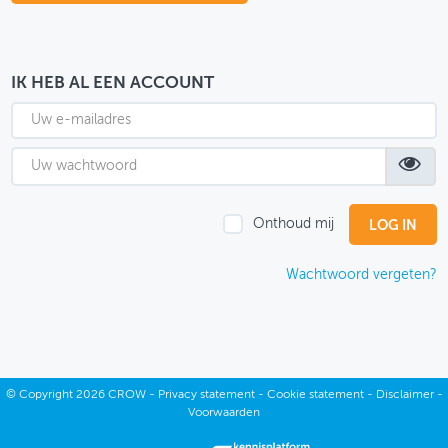
OVER FIETSBERAAD
THEMASITES
IK HEB AL EEN ACCOUNT
MIJN PROFIEL
GEBRUIKER
Onthoud mij
Wachtwoord vergeten?
©
Copyright
2026 CROW -
Privacy statement
-
Cookie statement
-
Disclaimer
-
Voorwaarden