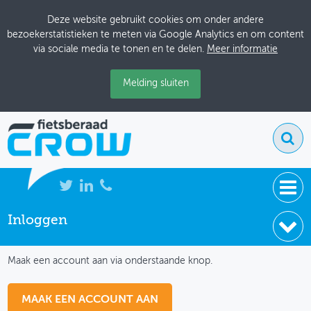
Deze website gebruikt cookies om onder andere
bezoekerstatistieken te meten via Google Analytics en om content
via sociale media te tonen en te delen.
Meer informatie
Melding sluiten
Inloggen
NIEUWS
IK HEB NOG GEEN ACCOUNT
BIJEENKOMSTEN
Maak een account aan via onderstaande knop.
KENNISBANK
MAAK EEN ACCOUNT AAN
ADRESSENBOEK