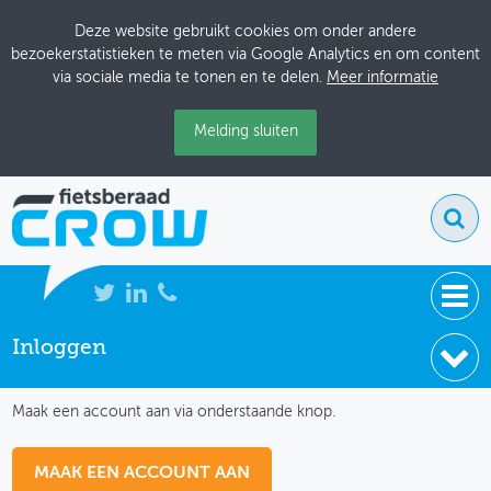
Deze website gebruikt cookies om onder andere
bezoekerstatistieken te meten via Google Analytics en om content
via sociale media te tonen en te delen.
Meer informatie
Melding sluiten
Inloggen
NIEUWS
IK HEB NOG GEEN ACCOUNT
BIJEENKOMSTEN
Maak een account aan via onderstaande knop.
KENNISBANK
MAAK EEN ACCOUNT AAN
ADRESSENBOEK