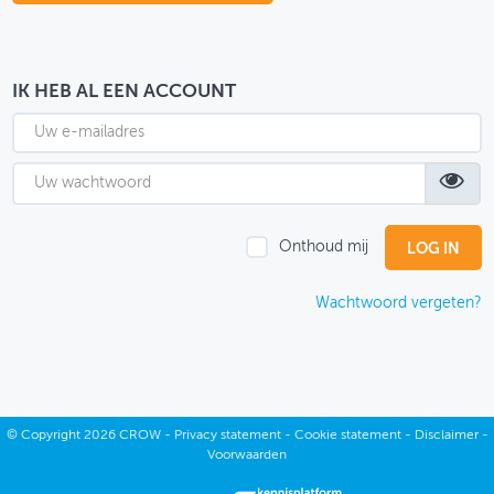
OVER FIETSBERAAD
THEMASITES
IK HEB AL EEN ACCOUNT
MIJN PROFIEL
GEBRUIKER
Onthoud mij
Wachtwoord vergeten?
©
Copyright
2026 CROW -
Privacy statement
-
Cookie statement
-
Disclaimer
-
Voorwaarden