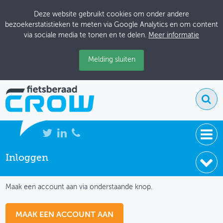
Deze website gebruikt cookies om onder andere
bezoekerstatistieken te meten via Google Analytics en om content
via sociale media te tonen en te delen.
Meer informatie
Melding sluiten
Inloggen
NIEUWS
IK HEB NOG GEEN ACCOUNT
BIJEENKOMSTEN
Maak een account aan via onderstaande knop.
KENNISBANK
MAAK EEN ACCOUNT AAN
ADRESSENBOEK