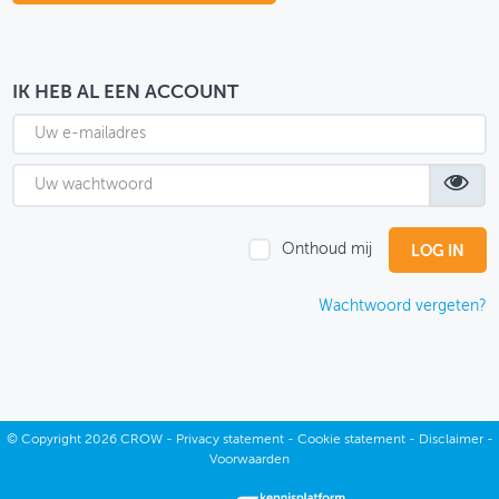
OVER FIETSBERAAD
THEMASITES
IK HEB AL EEN ACCOUNT
MIJN PROFIEL
GEBRUIKER
Onthoud mij
Wachtwoord vergeten?
©
Copyright
2026 CROW -
Privacy statement
-
Cookie statement
-
Disclaimer
-
Voorwaarden