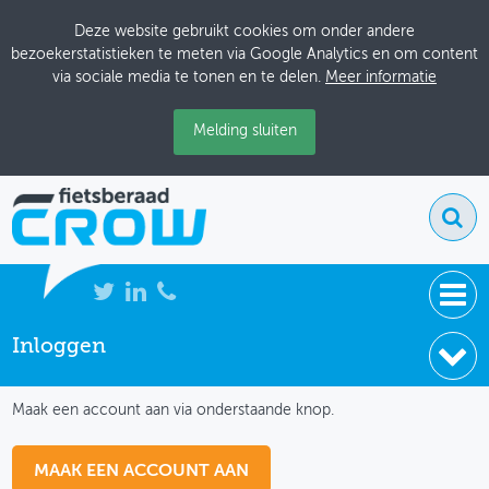
Deze website gebruikt cookies om onder andere
bezoekerstatistieken te meten via Google Analytics en om content
via sociale media te tonen en te delen.
Meer informatie
Melding sluiten
Inloggen
NIEUWS
IK HEB NOG GEEN ACCOUNT
BIJEENKOMSTEN
Maak een account aan via onderstaande knop.
KENNISBANK
MAAK EEN ACCOUNT AAN
ADRESSENBOEK