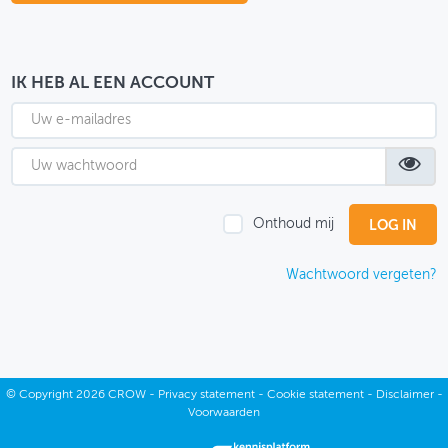
OVER FIETSBERAAD
THEMASITES
IK HEB AL EEN ACCOUNT
MIJN PROFIEL
GEBRUIKER
Onthoud mij
Wachtwoord vergeten?
©
Copyright
2026 CROW -
Privacy statement
-
Cookie statement
-
Disclaimer
-
Voorwaarden