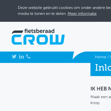
Deze website gebruikt cookies om onder andere bezo
media te tonen en te delen.
Meer informatie
NIEUWS
Home
/
Inl
BIJEENKOMSTEN
KENNISBANK
ADRESSENBOEK
IK HEB
Maak een a
OVER FIETSBERAAD
knop.
THEMASITES