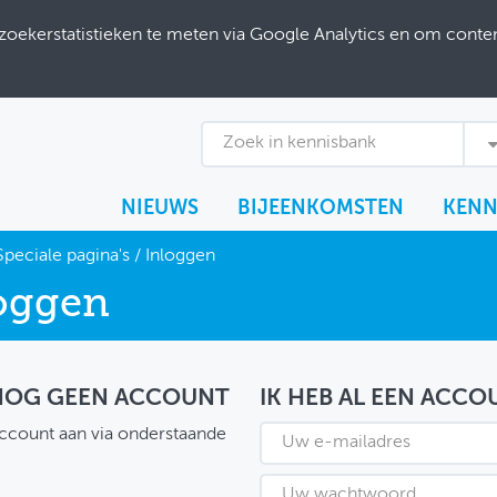
ekerstatistieken te meten via Google Analytics en om content
Zoek in kennisbank
NIEUWS
BIJEENKOMSTEN
KENN
Speciale pagina's
/
Inloggen
oggen
 NOG GEEN ACCOUNT
IK HEB AL EEN ACCO
ccount aan via onderstaande