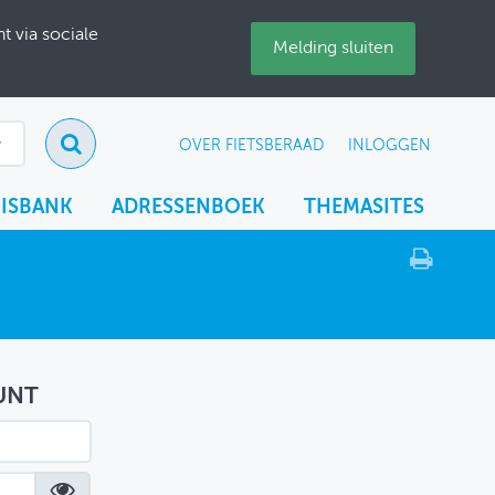
 via sociale
Melding sluiten
OVER FIETSBERAAD
INLOGGEN
ISBANK
ADRESSENBOEK
THEMASITES
UNT