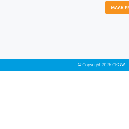
MAAK E
MIJN PROFIEL
GEBRUIKER
©
Copyright
2026 CROW 