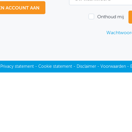
EN ACCOUNT AAN
Onthoud mij
Wachtwoord
-
Privacy statement
-
Cookie statement
-
Disclaimer
-
Voorwaarden
-