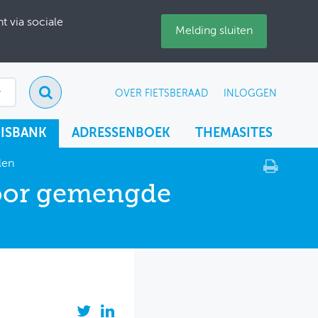
 via sociale
Melding sluiten
OVER FIETSBERAAD
INLOGGEN
ISBANK
ADRESSENBOEK
THEMASITES
len
oor gemengde