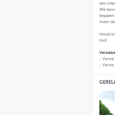
een int
We besch
bepalen 
meer da
Houd o
tool.
Versieb
- Versie
- Versie 
GEREL