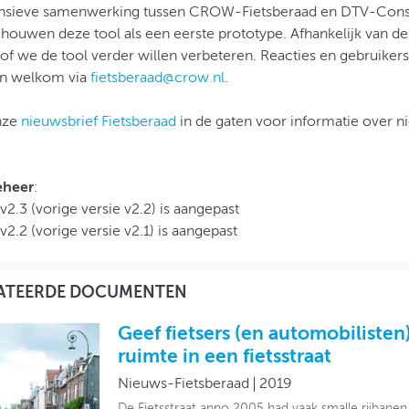
ensieve samenwerking tussen CROW-Fietsberaad en DTV-Consu
ouwen deze tool als een eerste prototype. Afhankelijk van de 
of we de tool verder willen verbeteren. Reacties en gebruiker
n welkom via
fietsberaad@crow.nl
.
nze
nieuwsbrief Fietsberaad
in de gaten voor informatie over n
eheer
:
 v2.3 (vorige versie v2.2) is aangepast
v2.2 (vorige versie v2.1) is aangepast
ATEERDE DOCUMENTEN
Geef fietsers (en automobiliste
ruimte in een fietsstraat
Nieuws-Fietsberaad
2019
De Fietsstraat anno 2005 had vaak smalle rijbane