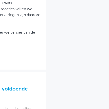
ltants.
reacties willen we
servaringen zijn daarom
ieuwe versies van de
n) voldoende
n en brede hobbelige