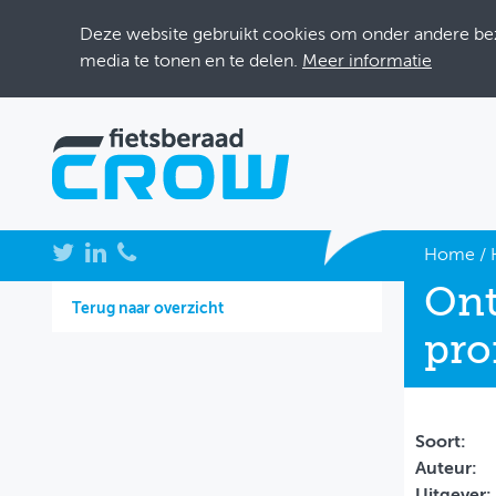
Deze website gebruikt cookies om onder andere bezo
media te tonen en te delen.
Meer informatie
NIEUWS
Home
/
Ont
BIJEENKOMSTEN
Terug naar overzicht
pro
KENNISBANK
ADRESSENBOEK
OVER FIETSBERAAD
Soort:
Auteur:
THEMASITES
Uitgever: