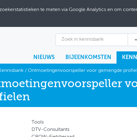
ekerstatistieken te meten via Google Analytics en om content
Zoek in kennisbank
NIEUWS
BIJEENKOMSTEN
KENN
Kennisbank
/
Ontmoetingenvoorspeller voor gemengde profie
moetingenvoorspeller v
fielen
Tools
DTV-Consultants
CROW-Fietsberaad