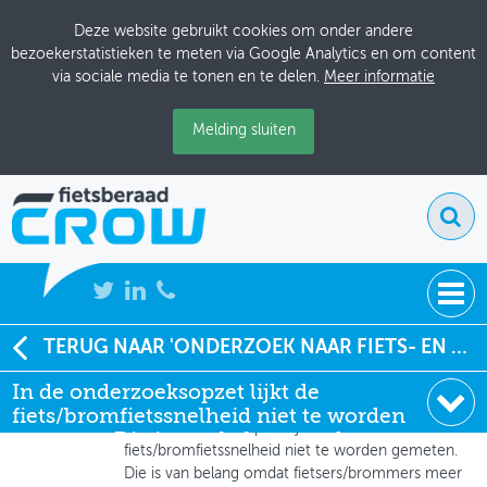
Deze website gebruikt cookies om onder andere
bezoekerstatistieken te meten via Google Analytics en om content
via sociale media te tonen en te delen.
Meer informatie
Melding sluiten
NIEUWS
TERUG NAAR 'ONDERZOEK NAAR FIETS- EN KANTSTROKEN VAN START'
JW Laverman
, Fietsersbond Rotterdam & Regio
In de onderzoeksopzet lijkt de
BIJEENKOMSTEN
03-09-2014 om 14:53
fiets/bromfietssnelheid niet te worden
In de onderzoeksopzet lijkt de
KENNISBANK
gemeten. Die is van belang omd
fiets/bromfietssnelheid niet te worden gemeten.
Die is van belang omdat fietsers/brommers meer
ADRESSENBOEK