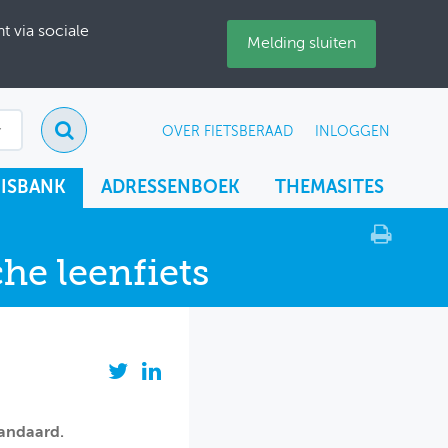
 via sociale
Melding sluiten
OVER FIETSBERAAD
INLOGGEN
ISBANK
ADRESSENBOEK
THEMASITES
he leenfiets
tandaard.