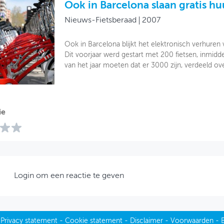
Ook in Barcelona slaan gratis hu
Nieuws-Fietsberaad
2007
Ook in Barcelona blijkt het elektronisch verhuren v
Dit voorjaar werd gestart met 200 fietsen, inmiddel
van het jaar moeten dat er 3000 zijn, verdeeld ov
ie
Login om een reactie te geven
-
Privacy statement
-
Cookie statement
-
Disclaimer
-
Voorwaarden
-