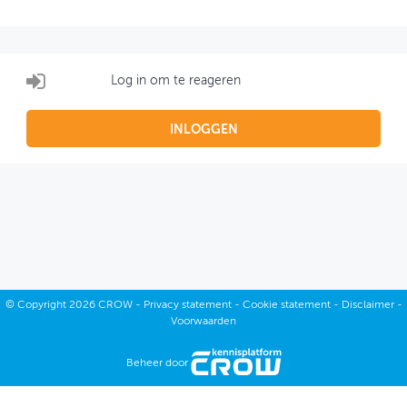
OVER FIETSBERAAD
THEMASITES
Log in om te reageren
MIJN PROFIEL
INLOGGEN
GEBRUIKER
©
Copyright
2026 CROW -
Privacy statement
-
Cookie statement
-
Disclaimer
-
Voorwaarden
Beheer door