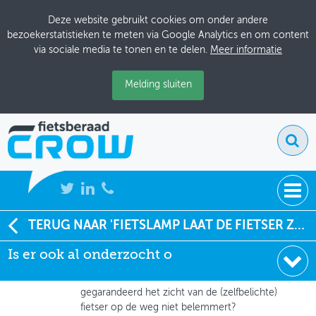
Deze website gebruikt cookies om onder andere
bezoekerstatistieken te meten via Google Analytics en om content
via sociale media te tonen en te delen.
Meer informatie
Melding sluiten
NIEUWS
TERUG NAAR 'FIETSLAMP LAAT DE FIETSER ZIEN'
Johan Kerstens
, Fietsersbond Amsterdam
Is er ook al onderzocht o
BIJEENKOMSTEN
04-01-2021 om 15:43
Is er ook al onderzocht of de Ziemi
KENNISBANK
gegarandeerd het zicht van de (zelfbelichte)
fietser op de weg niet belemmert?
ADRESSENBOEK