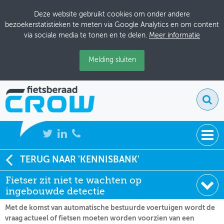
Deze website gebruikt cookies om onder andere
bezoekerstatistieken te meten via Google Analytics en om content
via sociale media te tonen en te delen.
Meer informatie
Melding sluiten
NIEUWS
TERUG NAAR 'KENNISBANK'
Soort:
Nieuws Fietsberaad
Fietser zit niet te wachten op
BIJEENKOMSTEN
Datum:
25-02-2022
ingebouwde detectie
KENNISBANK
Met de komst van automatische bestuurde voertuigen wordt de
vraag actueel of fietsen moeten worden voorzien van een
ADRESSENBOEK