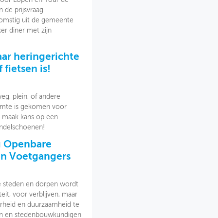
 de prijsvraag
komstig uit de gemeente
r diner met zijn
ar heringerichte
 fietsen is!
weg, plein, of andere
imte is gekomen voor
n maak kans op een
andelschoenen!
ng Openbare
 en Voetgangers
e steden en dorpen wordt
eit, voor verblijven, maar
arheid en duurzaamheid te
en en stedenbouwkundigen