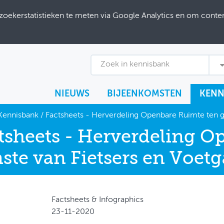
ekerstatistieken te meten via Google Analytics en om content
Zoek in kennisbank
NIEUWS
BIJEENKOMSTEN
KENN
Kennisbank
/
Factsheets - Herverdeling Openbare Ruimte ten g
tsheets - Herverdeling O
ste van Fietsers en Voet
Factsheets & Infographics
23-11-2020