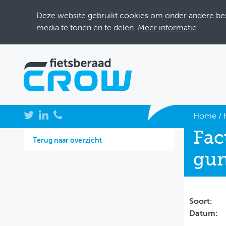
Deze website gebruikt cookies om onder andere bezo
media te tonen en te delen.
Meer informatie
NIEUWS
Home
/
Fac
BIJEENKOMSTEN
Terug naar overzicht
gun
KENNISBANK
ADRESSENBOEK
OVER FIETSBERAAD
Soort:
Datum:
THEMASITES