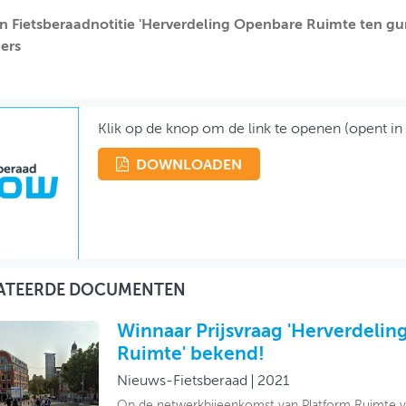
an Fietsberaadnotitie 'Herverdeling Openbare Ruimte ten gun
ers
Klik op de knop om de link te openen (opent in
DOWNLOADEN
ATEERDE DOCUMENTEN
Winnaar Prijsvraag 'Herverdeli
Ruimte' bekend!
Nieuws-Fietsberaad
2021
Op de netwerkbijeenkomst van Platform Ruimte 