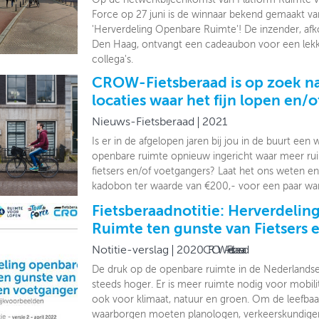
Force op 27 juni is de winnaar bekend gemaakt van
'Herverdeling Openbare Ruimte'! De inzender, af
Den Haag, ontvangt een cadeaubon voor een lekke
collega's.
CROW-Fietsberaad is op zoek na
locaties waar het fijn lopen en/of
Nieuws-Fietsberaad
2021
Is er in de afgelopen jaren bij jou in de buurt een 
openbare ruimte opnieuw ingericht waar meer ru
fietsers en/of voetgangers? Laat het ons weten e
kadobon ter waarde van €200,- voor een paar w
Fietsberaadnotitie: Herverdeli
Ruimte ten gunste van Fietsers
Notitie-verslag
2020
CROW-Fietsberaad
De druk op de openbare ruimte in de Nederlands
steeds hoger. Er is meer ruimte nodig voor mobilit
ook voor klimaat, natuur en groen. Om de leefba
waarborgen moeten planologen, verkeerskundig