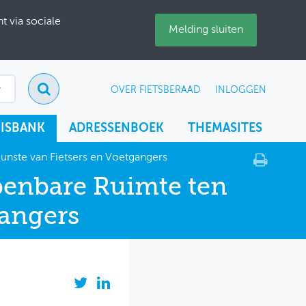
 via sociale
Melding sluiten
OVER FIETSBERAAD
INLOGGEN
ISBANK
ADRESSENBOEK
THEMASITES
unste van Fietsers en Voetgangers
penbare Ruimte ten
gangers