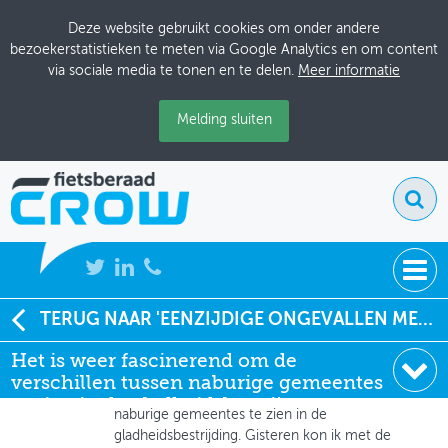
Deze website gebruikt cookies om onder andere
bezoekerstatistieken te meten via Google Analytics en om content
via sociale media te tonen en te delen.
Meer informatie
Melding sluiten
NIEUWS
TERUG NAAR 'EENZIJDIGE ONGEVALLEN MET OUDE FIETSERS SPEERPUNT VOOR IENM'
Global Administrator
Het is weer fascinerend om de
BIJEENKOMSTEN
06-02-2012 om 16:32
verschillen tussen naburige gemeentes
Het is weer fascinerend om de verschillen tussen
KENNISBANK
te zien in de gladheidsbestrij
naburige gemeentes te zien in de
gladheidsbestrijding. Gisteren kon ik met de
ADRESSENBOEK