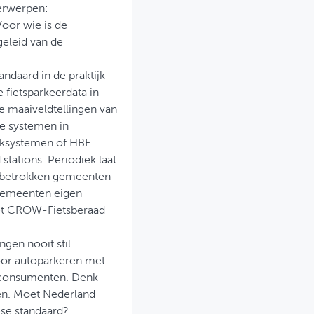
derwerpen:
Voor wie is de
geleid van de
ndaard in de praktijk
 fietsparkeerdata in
 maaiveldtellingen van
le systemen in
cksystemen of HBF.
stations. Periodiek laat
ls betrokken gemeenten
 gemeenten eigen
met CROW-Fietsberaad
gen nooit stil.
oor autoparkeren met
n consumenten. Denk
gen. Moet Nederland
ese standaard?