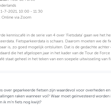
derlands
1-7-2021, 10:00 - 11:30
:
Online via Zoom
erde kenniscafé in de serie van 4 over 'Fietsdata' gaan we het 
keerdata. Fietsparkeerdata is schaars. Daarom moeten we de fi
aar is, zo goed mogelijk ontsluiten. Dat is de gedachte achte
daard die het afgelopen jaar in het kader van de Tour de Force 
fé staat geheel in het teken van een soepele uitwisseling van f
 over geparkeerde fietsen zijn waardevol voor overheden en vo
allingen raken wanneer vol? Waar moet geïnvesteerd worden i
 ik m’n fiets nog kwijt?