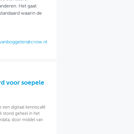
anderen. Het gaat
standaard waarin de
.vanboggelen@crow.nl
rd voor soepele
 een digitaal kenniscafé
é stond geheel in het
erdata, door middel van