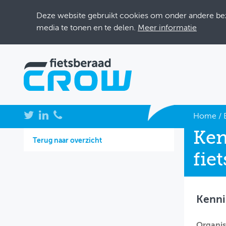
Deze website gebruikt cookies om onder andere bezo
media te tonen en te delen.
Meer informatie
NIEUWS
Home
/
Ken
BIJEENKOMSTEN
Terug naar overzicht
fie
KENNISBANK
ADRESSENBOEK
Kenni
OVER FIETSBERAAD
THEMASITES
Organis