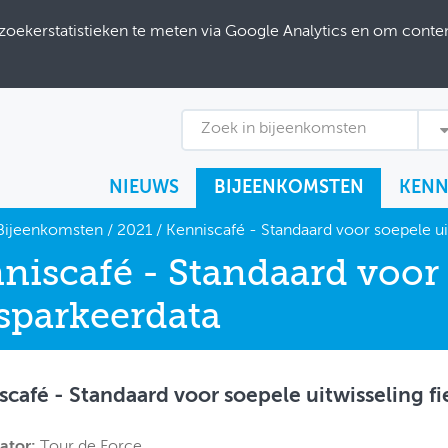
ekerstatistieken te meten via Google Analytics en om content
Zoek in bijeenkomsten
NIEUWS
BIJEENKOMSTEN
KENN
Bijeenkomsten
/
2021
/
Kenniscafé - Standaard voor soepele ui
niscafé - Standaard voor 
tsparkeerdata
scafé - Standaard voor soepele uitwisseling f
ator:
Tour de Force