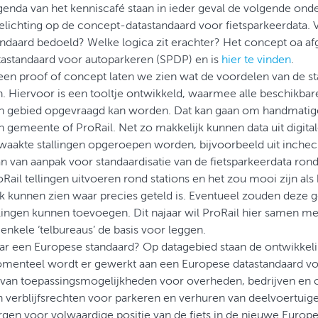
enda van het kenniscafé staan in ieder geval de volgende on
elichting op de concept-datastandaard voor fietsparkeerdata. 
andaard bedoeld? Welke logica zit erachter? Het concept oa af
tastandaard voor autoparkeren (SPDP) en is
hier te vinden
.
 een proof of concept laten we zien wat de voordelen van de sta
n. Hiervoor is een tooltje ontwikkeld, waarmee alle beschikbare
n gebied opgevraagd kan worden. Dat kan gaan om handmatige
n gemeente of ProRail. Net zo makkelijk kunnen data uit digita
waakte stallingen opgeroepen worden, bijvoorbeeld uit inche
n van aanpak voor standaardisatie van de fietsparkeerdata rond 
oRail tellingen uitvoeren rond stations en het zou mooi zijn a
k kunnen zien waar precies geteld is. Eventueel zouden deze
llingen kunnen toevoegen. Dit najaar wil ProRail hier samen 
enkele ‘telbureaus’ de basis voor leggen.
ar een Europese standaard? Op datagebied staan de ontwikkelin
menteel wordt er gewerkt aan een Europese datastandaard v
l van toepassingsmogelijkheden voor overheden, bedrijven e
n verblijfsrechten voor parkeren en verhuren van deelvoertui
rgen voor volwaardige positie van de fiets in de nieuwe Europ