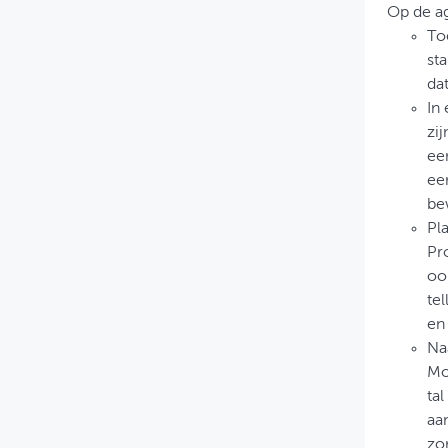
Op de ag
To
st
da
In
zij
ee
ee
be
Pla
Pr
oo
te
en 
Na
Mo
ta
aa
zo