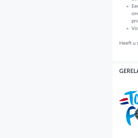
Ee
on
pr
Vo
Heeft u 
GEREL