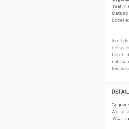
Taal:
Ne
MIJN PROFIEL
Datum:
Locatie
GEBRUIKER
In dit d
fietspar
beschikb
datastan
kennisca
DETAIL
Gegevens
Welke st
Waar kan