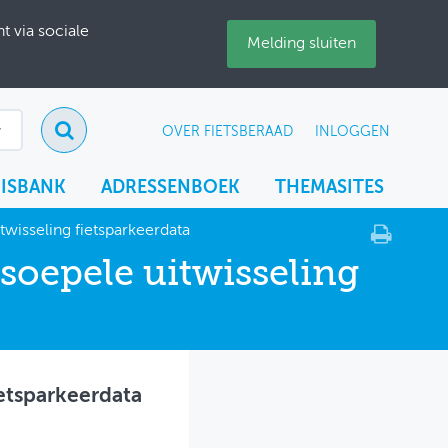
 via sociale
Melding sluiten
OVER FIETSBERAAD
INLOGGEN
ISBANK
ADRESSENBOEK
THEMASITES
twisseling fietsparkeerdata
soepele uitwisseling
ietsparkeerdata