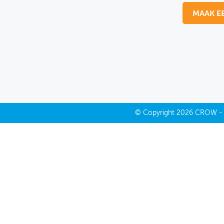
MAAK E
MIJN PROFIEL
GEBRUIKER
©
Copyright
2026 CROW 