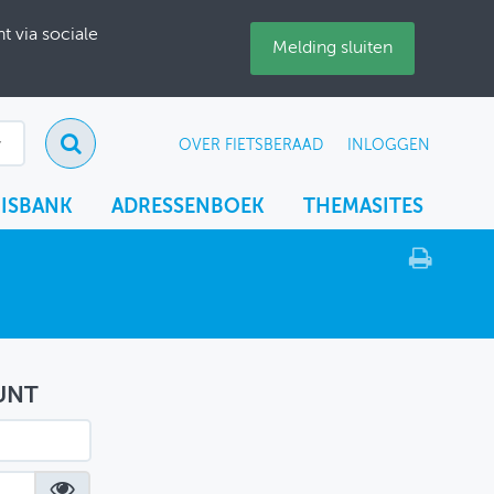
 via sociale
Melding sluiten
OVER FIETSBERAAD
INLOGGEN
ISBANK
ADRESSENBOEK
THEMASITES
UNT