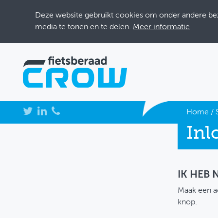
Deze website gebruikt cookies om onder andere bezo
media te tonen en te delen.
Meer informatie
NIEUWS
Home
/
Inl
BIJEENKOMSTEN
KENNISBANK
ADRESSENBOEK
IK HEB
Maak een a
OVER FIETSBERAAD
knop.
THEMASITES