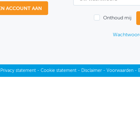
EN ACCOUNT AAN
Onthoud mij
Wachtwoord
-
Privacy statement
-
Cookie statement
-
Disclaimer
-
Voorwaarden
-