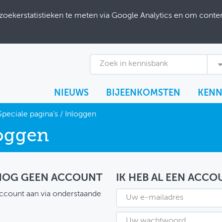
ekerstatistieken te meten via Google Analytics en om content
Zoek in kennisbank
NIEUWS
BIJEENKOMSTEN
KENN
Speciale pagina's
/
Inloggen
oggen
 NOG GEEN ACCOUNT
IK HEB AL EEN ACCO
ccount aan via onderstaande