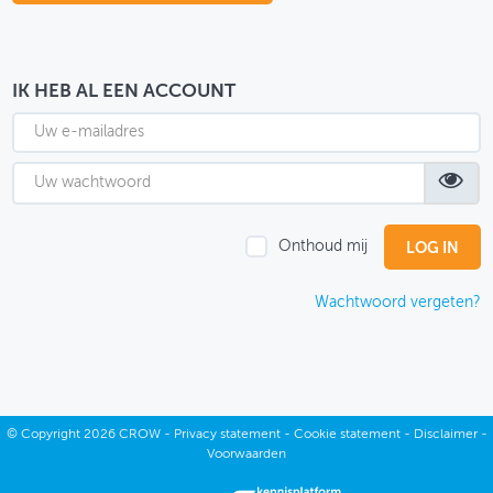
OVER FIETSBERAAD
THEMASITES
IK HEB AL EEN ACCOUNT
MIJN PROFIEL
GEBRUIKER
Onthoud mij
Wachtwoord vergeten?
©
Copyright
2026 CROW -
Privacy statement
-
Cookie statement
-
Disclaimer
-
Voorwaarden