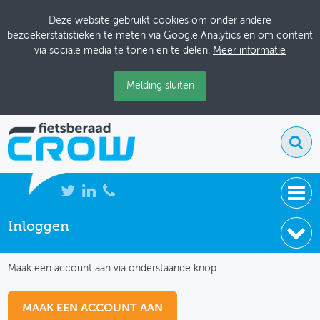
Deze website gebruikt cookies om onder andere
bezoekerstatistieken te meten via Google Analytics en om content
via sociale media te tonen en te delen.
Meer informatie
Melding sluiten
Inloggen
NIEUWS
IK HEB NOG GEEN ACCOUNT
BIJEENKOMSTEN
Maak een account aan via onderstaande knop.
KENNISBANK
MAAK EEN ACCOUNT AAN
ADRESSENBOEK