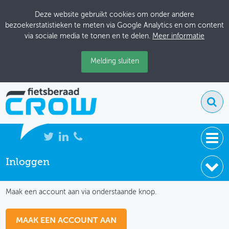
Deze website gebruikt cookies om onder andere
bezoekerstatistieken te meten via Google Analytics en om content
via sociale media te tonen en te delen.
Meer informatie
Melding sluiten
Inloggen
NIEUWS
IK HEB NOG GEEN ACCOUNT
BIJEENKOMSTEN
Maak een account aan via onderstaande knop.
KENNISBANK
MAAK EEN ACCOUNT AAN
ADRESSENBOEK