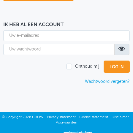
OVER FIETSBERAAD
THEMASITES
IK HEB AL EEN ACCOUNT
MIJN PROFIEL
GEBRUIKER
Onthoud mij
Wachtwoord vergeten?
©
Copyright
2026 CROW -
Privacy statement
-
Cookie statement
-
Disclaimer
-
Voorwaarden