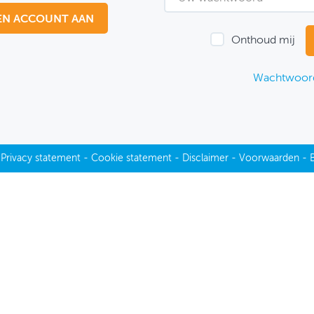
EN ACCOUNT AAN
Onthoud mij
Wachtwoord
-
Privacy statement
-
Cookie statement
-
Disclaimer
-
Voorwaarden
-