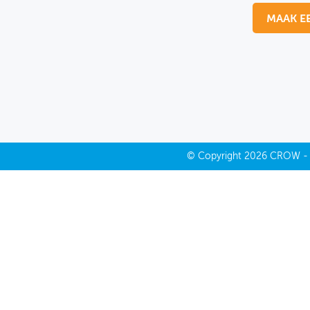
MAAK E
MIJN PROFIEL
GEBRUIKER
©
Copyright
2026 CROW 