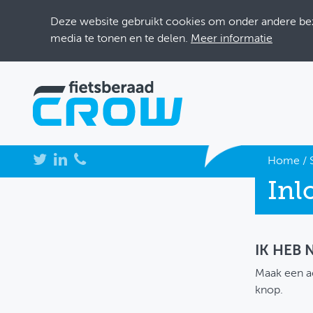
Deze website gebruikt cookies om onder andere bezo
media te tonen en te delen.
Meer informatie
NIEUWS
Home
/
Inl
BIJEENKOMSTEN
KENNISBANK
ADRESSENBOEK
IK HEB
Maak een a
OVER FIETSBERAAD
knop.
THEMASITES