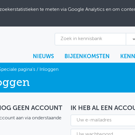
ekerstatistieken te meten via Google Analytics en om content
Zoek in kennisbank
NIEUWS
BIJEENKOMSTEN
KENN
Speciale pagina's
/
Inloggen
oggen
 NOG GEEN ACCOUNT
IK HEB AL EEN ACCO
ccount aan via onderstaande