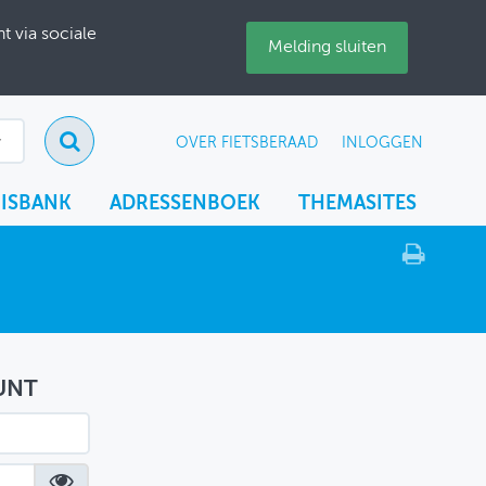
 via sociale
Melding sluiten
OVER FIETSBERAAD
INLOGGEN
ISBANK
ADRESSENBOEK
THEMASITES
UNT