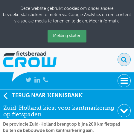
Deze website gebruikt cookies om onder andere
bezoekerstatistieken te meten via Google Analytics en om content
via sociale media te tonen en te delen.
Meer informatie
Melding sluiten
NIEUWS
TERUG NAAR 'KENNISBANK'
Soort:
Nieuws Fietsberaad
Zuid-Holland kiest voor kantmarkering
BIJEENKOMSTEN
Datum:
09-06-2021
op fietspaden
KENNISBANK
De provincie Zuid-Holland brengt op bijna 200 km fietspad
buiten de bebouwde kom kantmarkering aan.
ADRESSENBOEK