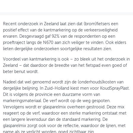
OVER FIETSBERAAD
THEMASITES
Recent onderzoek in Zeeland laat zien dat (brom)fietsers een
positief effect van de kantmarkering op de verkeersveiligheid
MIJN PROFIEL
ervaren. Desgevraagd gaf 92% van de respondenten op een
proeftraject langs de N670 aan zich veiliger te vinden. Ook elders
GEBRUIKER
lieten dergelijke onderzoeken soortgelijke resultaten zien.
Voordeel van kantmarkering is ook – zo bleek uit het onderzoek in
Zeeland – dat daardoor de breedte van het fietspad even goed of
beter benut wordt.
Nadeel dat wel genoemd wordt zijn de (onderhouds)kosten van
dergelijke belijning. In Zuid-Holland kiest men voor KoudSprayPlast.
Dit is volgens de provincie een duurzame vorm van
markeringsmateriaal. De verf wordt op de weg gespoten.
Vervolgens wordt er glasparelmix overheen gestrooid. Deze mix
reageert op de verf, waardoor een sterke markering ontstaat met
een langere levensduur dan de standaard markering. De
glasparelmix zorgt ook voor de reflectie, waardoor de lijnen, met
name als ze verlicht worden, goed zichtbaar zijn.