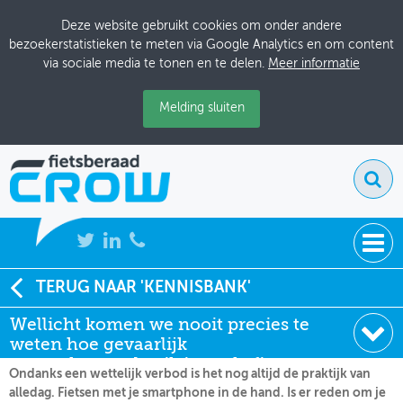
Deze website gebruikt cookies om onder andere
bezoekerstatistieken te meten via Google Analytics en om content
via sociale media te tonen en te delen.
Meer informatie
Melding sluiten
NIEUWS
TERUG NAAR 'KENNISBANK'
Soort:
Nieuws Fietsberaad
Wellicht komen we nooit precies te
BIJEENKOMSTEN
Datum:
13-11-2020
weten hoe gevaarlijk
KENNISBANK
smartphonegebruik is op de fiets
Ondanks een wettelijk verbod is het nog altijd de praktijk van
alledag. Fietsen met je smartphone in de hand. Is er reden om je
ADRESSENBOEK