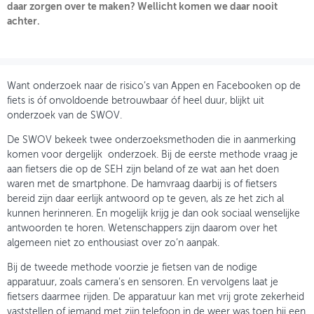
daar zorgen over te maken? Wellicht komen we daar nooit
achter.
OVER FIETSBERAAD
THEMASITES
MIJN PROFIEL
Want onderzoek naar de risico’s van Appen en Facebooken op de
fiets is óf onvoldoende betrouwbaar óf heel duur, blijkt uit
GEBRUIKER
onderzoek van de SWOV.
De SWOV bekeek twee onderzoeksmethoden die in aanmerking
komen voor dergelijk onderzoek. Bij de eerste methode vraag je
aan fietsers die op de SEH zijn beland of ze wat aan het doen
waren met de smartphone. De hamvraag daarbij is of fietsers
bereid zijn daar eerlijk antwoord op te geven, als ze het zich al
kunnen herinneren. En mogelijk krijg je dan ook sociaal wenselijke
antwoorden te horen. Wetenschappers zijn daarom over het
algemeen niet zo enthousiast over zo’n aanpak.
Bij de tweede methode voorzie je fietsen van de nodige
apparatuur, zoals camera’s en sensoren. En vervolgens laat je
fietsers daarmee rijden. De apparatuur kan met vrij grote zekerheid
vaststellen of iemand met zijn telefoon in de weer was toen hij een