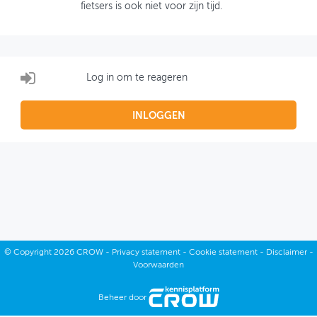
fietsers is ook niet voor zijn tijd.
OVER FIETSBERAAD
THEMASITES
Log in om te reageren
MIJN PROFIEL
GEBRUIKER
INLOGGEN
©
Copyright
2026 CROW -
Privacy statement
-
Cookie statement
-
Disclaimer
-
Voorwaarden
Beheer door