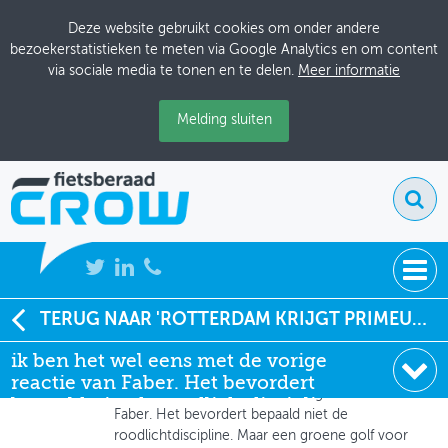
Deze website gebruikt cookies om onder andere
bezoekerstatistieken te meten via Google Analytics en om content
via sociale media te tonen en te delen.
Meer informatie
Melding sluiten
NIEUWS
TERUG NAAR 'ROTTERDAM KRIJGT PRIMEUR VAN GROENE LED-GOLF VOOR FIETSERS'
Riet Beukert
, particulier
ik ben het wel eens met de vorige
BIJEENKOMSTEN
02-03-2010 om 13:15
reactie van Faber. Het bevordert
ik ben het wel eens met de vorige reactie van
KENNISBANK
bepaald niet de roodlichtdiscipli
Faber. Het bevordert bepaald niet de
roodlichtdiscipline. Maar een groene golf voor
ADRESSENBOEK