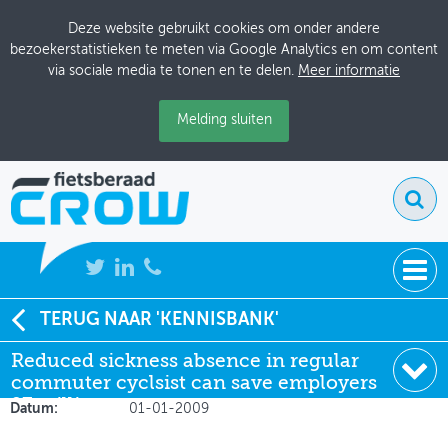
Deze website gebruikt cookies om onder andere
bezoekerstatistieken te meten via Google Analytics en om content
via sociale media te tonen en te delen.
Meer informatie
Melding sluiten
NIEUWS
TERUG NAAR 'KENNISBANK'
Soort:
Artikelen Tijdschriften
Reduced sickness absence in regular
BIJEENKOMSTEN
Author:
Ingrid Hendriksen
commuter cyclsist can save employers
Uitgever:
TNO
KENNISBANK
27 million euros
Datum:
01-01-2009
ADRESSENBOEK